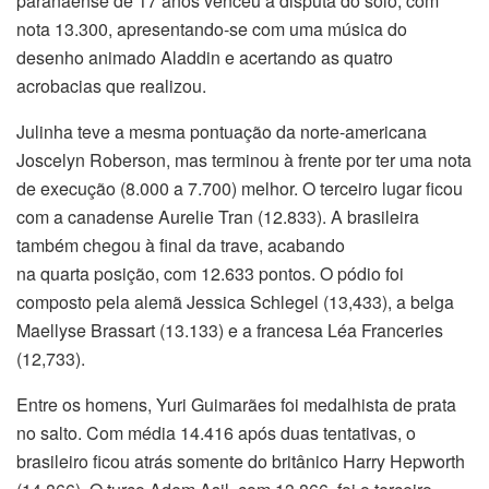
paranaense de 17 anos venceu a disputa do solo, com
nota 13.300, apresentando-se com uma música do
desenho animado Aladdin e acertando as quatro
acrobacias que realizou.
Julinha teve a mesma pontuação da norte-americana
Joscelyn Roberson, mas terminou à frente por ter uma nota
de execução (8.000 a 7.700) melhor. O terceiro lugar ficou
com a canadense Aurelie Tran (12.833). A brasileira
também chegou à final da trave, acabando
na quarta posição, com 12.633 pontos. O pódio foi
composto pela alemã Jessica Schlegel (13,433), a belga
Maellyse Brassart (13.133) e a francesa Léa Franceries
(12,733).
Entre os homens, Yuri Guimarães foi medalhista de prata
no salto. Com média 14.416 após duas tentativas, o
brasileiro ficou atrás somente do britânico Harry Hepworth