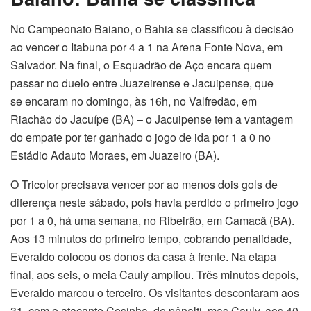
No Campeonato Baiano, o Bahia se classificou à decisão
ao vencer o Itabuna por 4 a 1 na Arena Fonte Nova, em
Salvador. Na final, o Esquadrão de Aço encara quem
passar no duelo entre Juazeirense e Jacuipense, que
se encaram no domingo, às 16h, no Valfredão, em
Riachão do Jacuípe (BA) – o Jacuipense tem a vantagem
do empate por ter ganhado o jogo de ida por 1 a 0 no
Estádio Adauto Moraes, em Juazeiro (BA).
O Tricolor precisava vencer por ao menos dois gols de
diferença neste sábado, pois havia perdido o primeiro jogo
por 1 a 0, há uma semana, no Ribeirão, em Camacã (BA).
Aos 13 minutos do primeiro tempo, cobrando penalidade,
Everaldo colocou os donos da casa à frente. Na etapa
final, aos seis, o meia Cauly ampliou. Três minutos depois,
Everaldo marcou o terceiro. Os visitantes descontaram aos
31, com o atacante Cesinha, de pênalti, mas Cauly, aos 40