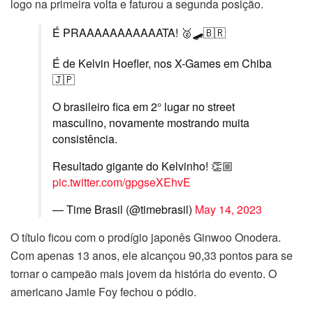
logo na primeira volta e faturou a segunda posição.
É PRAAAAAAAAAAATA! 🥈🛹🇧🇷
É de Kelvin Hoefler, nos X-Games em Chiba
🇯🇵
O brasileiro fica em 2° lugar no street
masculino, novamente mostrando muita
consistência.
Resultado gigante do Kelvinho! 👏🏼
pic.twitter.com/gpgseXEhvE
— Time Brasil (@timebrasil)
May 14, 2023
O título ficou com o prodígio japonês Ginwoo Onodera.
Com apenas 13 anos, ele alcançou 90,33 pontos para se
tornar o campeão mais jovem da história do evento. O
americano Jamie Foy fechou o pódio.