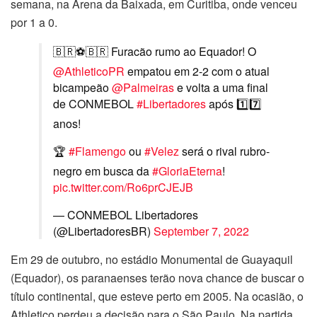
semana, na Arena da Baixada, em Curitiba, onde venceu
por 1 a 0.
🇧🇷⚽🇧🇷 Furacão rumo ao Equador! O
@AthleticoPR
empatou em 2-2 com o atual
bicampeão
@Palmeiras
e volta a uma final
de CONMEBOL
#Libertadores
após 1️⃣7️⃣
anos!
🏆
#Flamengo
ou
#Velez
será o rival rubro-
negro em busca da
#GloriaEterna
!
pic.twitter.com/Ro6prCJEJB
— CONMEBOL Libertadores
(@LibertadoresBR)
September 7, 2022
Em 29 de outubro, no estádio Monumental de Guayaquil
(Equador), os paranaenses terão nova chance de buscar o
título continental, que esteve perto em 2005. Na ocasião, o
Athletico perdeu a decisão para o São Paulo. Na partida