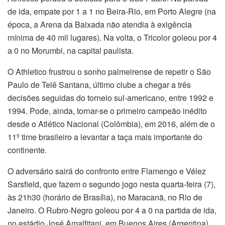
de ida, empate por 1 a 1 no Beira-Rio, em Porto Alegre (na
época, a Arena da Baixada não atendia à exigência
mínima de 40 mil lugares). Na volta, o Tricolor goleou por 4
a 0 no Morumbi, na capital paulista.
O Athletico frustrou o sonho palmeirense de repetir o São
Paulo de Telê Santana, último clube a chegar a três
decisões seguidas do torneio sul-americano, entre 1992 e
1994. Pode, ainda, tornar-se o primeiro campeão inédito
desde o Atlético Nacional (Colômbia), em 2016, além de o
11º time brasileiro a levantar a taça mais importante do
continente.
O adversário sairá do confronto entre Flamengo e Vélez
Sarsfield, que fazem o segundo jogo nesta quarta-feira (7),
às 21h30 (horário de Brasília), no Maracanã, no Rio de
Janeiro. O Rubro-Negro goleou por 4 a 0 na partida de ida,
no estádio José Amalfitani, em Buenos Aires (Argentina).