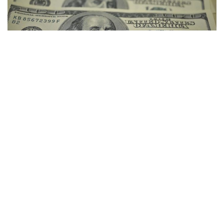
5
Bolsa cai 2,17% com possibilidade de
alta dos juros no Brasil
A instabilidade no mercado internacional interrompeu a
trégua no câmbio e fez o dólar atingir o maior nível em um
mês. A bolsa de valores caiu mais de 2%, com a