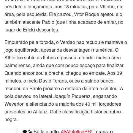
pés dele o lançamento, aos 18 minutos, para Vitinho, na
área, pela esquerda. Ele cruzou, Vitor Roque ajeitou e o
também atacante Pablo (que tinha acabado de entrar, no
lugar de Erick) descontou.
Empurrado pela torcida, o Verdão não recuou e manteve o
jogo equilibrado, apesar da desvantagem numérica. O
Athletico subiu as linhas e passou a rondar mais a área
palmeirense, ainda que com pouco espaço para finalizar.
Quando encontrou a brecha, chegou ao empate. Aos 39
minutos, o meia David Terans, outro a sair do banco,
recebeu de Pablo próximo à entrada da área e chutou. A
bola desviou no lateral Joaquín Piquerez, enganando
Weverton e silenciando a maioria dos 40 mil torcedores
presentes no Allianz. Gol e classificação histórica rubro-
negra.
🌪️🥳 Solta o grito,
@AthleticoPR
! Terans, o