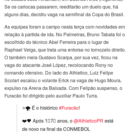
Se os cariocas passarem, reeditarão um duelo que, há
alguns dias, decidiu vaga na semifinal da Copa do Brasil.
As equipes foram a campo nesta terça com novidades em
relação à partida de ida. No Palmeiras, Bruno Tabata foi o
escolhido do técnico Abel Ferreira para o lugar de
Raphael Veiga, que trata uma entorse no tornozelo direito.
O também meia Gustavo Scarpa, por sua vez, ficou na
vaga do atacante José López, recolocando Rony no
comando ofensivo. Do lado do Athletico, Luiz Felipe
Scolari escalou o volante Erick na vaga de Hugo Moura,
expulso na Arena da Baixada. Com Felipão suspenso, o
Furacão foi dirigido pelo auxiliar Paulo Turra.
⭐️🌪️ É o histórico
#Furacão
!
❤️🖤 Após 1⃣7⃣ anos, o
@AthleticoPR
está
de novo na final da CONMEBOL