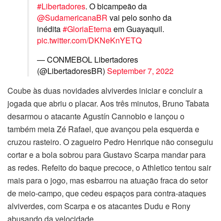
#Libertadores
. O bicampeão da
@SudamericanaBR
vai pelo sonho da
inédita
#GloriaEterna
em Guayaquil.
pic.twitter.com/DKNeKnYETQ
— CONMEBOL Libertadores
(@LibertadoresBR)
September 7, 2022
Coube às duas novidades alviverdes iniciar e concluir a
jogada que abriu o placar. Aos três minutos, Bruno Tabata
desarmou o atacante Agustín Cannobio e lançou o
também meia Zé Rafael, que avançou pela esquerda e
cruzou rasteiro. O zagueiro Pedro Henrique não conseguiu
cortar e a bola sobrou para Gustavo Scarpa mandar para
as redes. Refeito do baque precoce, o Athletico tentou sair
mais para o jogo, mas esbarrou na atuação fraca do setor
de meio-campo, que cedeu espaços para contra-ataques
alviverdes, com Scarpa e os atacantes Dudu e Rony
abusando da velocidade.