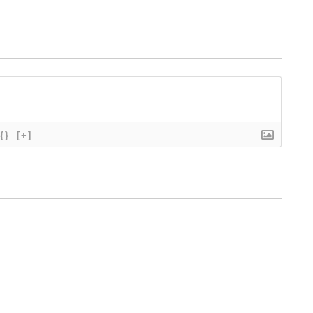
{}
[+]