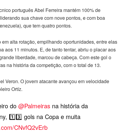
cnico português Abel Ferreira mantém 100% de
, liderando sua chave com nove pontos, e com boa
Venezuela), que tem quatro pontos.
o em alta rotação, empilhando oportunidades, entre elas
aos 11 minutos. E, de tanto tentar, abriu o placar aos
grande liberdade, marcou de cabeça. Com este gol o
as na história da competição, com o total de 13.
iel Veron. O jovem atacante avançou em velocidade
eiro Ortíz.
eiro do
@Palmeiras
na história da
ny, 1️⃣3️⃣ gols na Copa e muita
er.com/CNvfQ2vErb