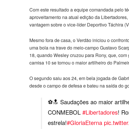
Com este resultado a equipe comandada pelo té
aproveitamento na atual edição da Libertadores
vantagem sobre o vice-líder Deportivo Táchira (
Mesmo fora de casa, o Verdão iniciou o confront
uma bola na trave do meio-campo Gustavo Scarpa 
18, quando Wesley cruzou para Rony, que, com 
camisa 10 se tornou o maior artilheiro do Palmeir
O segundo saiu aos 24, em bela jogada de Gabr
desde o campo de defesa e bateu na saída do gol
⚽🔝 Saudações ao maior artilh
CONMEBOL
#Libertadores
! Ro
estrela!
#GloriaEterna
pic.twitt