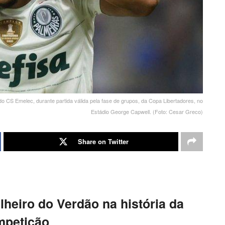
o CS Emelec, durante partida válida pela fase de grupos, da Copa Libertadores, no
Estádio George Capwell. (Foto: Cesar Greco)
Share on Twitter
lheiro do Verdão na história da
mpetição