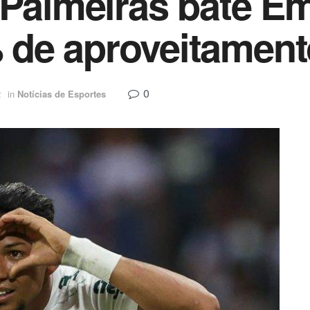
 Palmeiras bate Em
de aproveitament
0
2
in
Notícias de Esportes