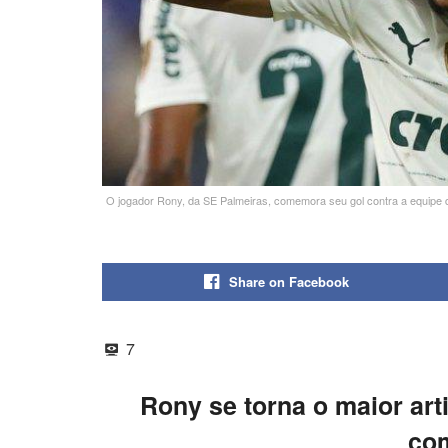
O jogador Rony, da SE Palmeiras, comemora seu gol contra a equipe d
Share on Facebook
7
Rony se torna o maior arti
co