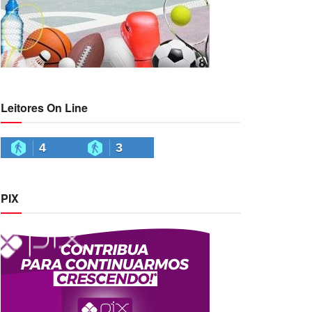
Leitores On Line
4
3
PIX