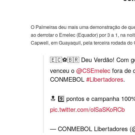
O Palmeiras deu mais uma demonstração de que 
ao derrotar o Emelec (Equador) por 3 a 1, na noi
Capwell, em Guayaquil, pela terceira rodada do
🇪🇨⚽🇧🇷 Deu Verdão! Com gol
venceu o
@CSEmelec
fora de 
CONMEBOL
#Libertadores
.
🔝 9️⃣ pontos e campanha 100%
pic.twitter.com/olSaSKoRCb
— CONMEBOL Libertadores (@