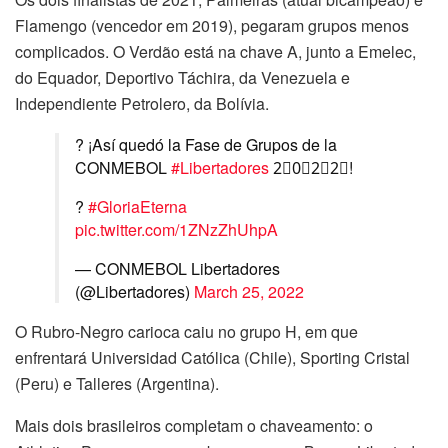
Flamengo (vencedor em 2019), pegaram grupos menos
complicados. O Verdão está na chave A, junto a Emelec,
do Equador, Deportivo Táchira, da Venezuela e
Independiente Petrolero, da Bolívia.
? ¡Así quedó la Fase de Grupos de la
CONMEBOL
#Libertadores
2⃣0⃣2⃣2⃣!
?
#GloriaEterna
pic.twitter.com/1ZNzZhUhpA
— CONMEBOL Libertadores
(@Libertadores)
March 25, 2022
O Rubro-Negro carioca caiu no grupo H, em que
enfrentará Universidad Católica (Chile), Sporting Cristal
(Peru) e Talleres (Argentina).
Mais dois brasileiros completam o chaveamento: o