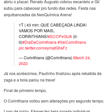
abriu o placar: Renato Augusto cobrou escanteio e Gil
subiu para cabecear pro fundo das redes. Festa nas
arquibancadas da NeoQuímica Arena!
1T | 43 min: QUE CABEÇADA LINDA!
VAMOS POR MAIS,
CORINTHIANS!
#SCCPxGUA
(0-
0)
#DiaDeCorinthians
#VaiCorinthians
pic.twitter.com/eymqIGhsFz
— Corinthians (@Corinthians)
March 24,
2022
Já nos acréscimos, Paulinho finalizou após rebatida da
zaga e a bola parou na trave!
Final de primeiro tempo.
O Corinthians voltou sem alterações pro segundo tempo.
Logo de início, Fágner fez bela jogada individual