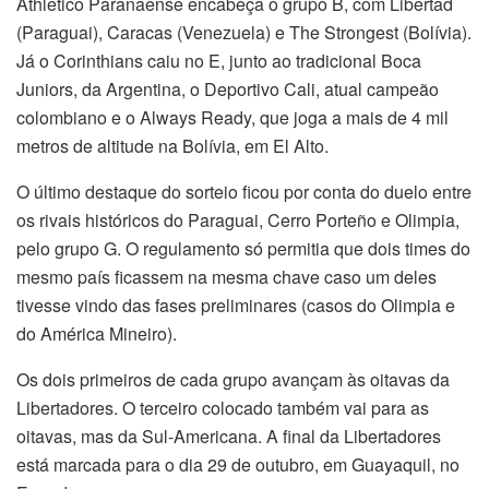
Athletico Paranaense encabeça o grupo B, com Libertad
(Paraguai), Caracas (Venezuela) e The Strongest (Bolívia).
Já o Corinthians caiu no E, junto ao tradicional Boca
Juniors, da Argentina, o Deportivo Cali, atual campeão
colombiano e o Always Ready, que joga a mais de 4 mil
metros de altitude na Bolívia, em El Alto.
O último destaque do sorteio ficou por conta do duelo entre
os rivais históricos do Paraguai, Cerro Porteño e Olimpia,
pelo grupo G. O regulamento só permitia que dois times do
mesmo país ficassem na mesma chave caso um deles
tivesse vindo das fases preliminares (casos do Olimpia e
do América Mineiro).
Os dois primeiros de cada grupo avançam às oitavas da
Libertadores. O terceiro colocado também vai para as
oitavas, mas da Sul-Americana. A final da Libertadores
está marcada para o dia 29 de outubro, em Guayaquil, no