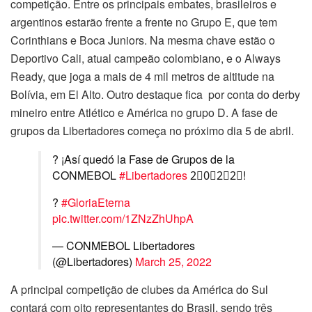
competição. Entre os principais embates, brasileiros e
argentinos estarão frente a frente no Grupo E, que tem
Corinthians e Boca Juniors. Na mesma chave estão o
Deportivo Cali, atual campeão colombiano, e o Always
Ready, que joga a mais de 4 mil metros de altitude na
Bolívia, em El Alto. Outro destaque fica por conta do derby
mineiro entre Atlético e América no grupo D. A fase de
grupos da Libertadores começa no próximo dia 5 de abril.
? ¡Así quedó la Fase de Grupos de la
CONMEBOL
#Libertadores
2⃣0⃣2⃣2⃣!
?
#GloriaEterna
pic.twitter.com/1ZNzZhUhpA
— CONMEBOL Libertadores
(@Libertadores)
March 25, 2022
A principal competição de clubes da América do Sul
contará com oito representantes do Brasil, sendo três