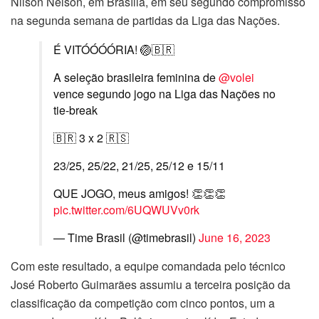
Nilson Nelson, em Brasília, em seu segundo compromisso
na segunda semana de partidas da Liga das Nações.
É VITÓÓÓÓRIA! 🏐🇧🇷
A seleção brasileira feminina de
@volei
vence segundo jogo na Liga das Nações no
tie-break
🇧🇷 3 x 2 🇷🇸
23/25, 25/22, 21/25, 25/12 e 15/11
QUE JOGO, meus amigos! 👏👏👏
pic.twitter.com/6UQWUVv0rk
— Time Brasil (@timebrasil)
June 16, 2023
Com este resultado, a equipe comandada pelo técnico
José Roberto Guimarães assumiu a terceira posição da
classificação da competição com cinco pontos, um a