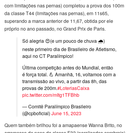
com limitações nas pernas) completou a prova dos 100m
da classe T44 (limitações nas pernas), em 11s65,
superando a marca anterior de 11,67, obtida por ele
próprio no ano passado, no Grand Prix de Paris.
Só alegria 😍(e um pouco de chuva 🌧️)
neste primeiro dia de Brasileiro de Atletismo,
aqui no CT Paralímpico!
Última competição antes do Mundial, então
é força total. 💪 Amanhã, 16, voltamos com a
transmissão ao vivo, a partir das 8h, das
provas de 200m.
#LoteriasCaixa
pic.twitter.com/mItg1TFBhb
— Comitê Paralímpico Brasileiro
(@cpboficial)
June 15, 2023
Quem também brilhou foi a amapaense Wanna Brito, no
arremesso de peso da classe F32 (paralisados cerebrais),