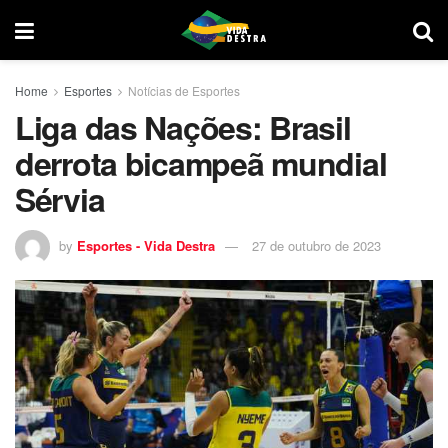
Home
Esportes
Notícias de Esportes
Liga das Nações: Brasil
derrota bicampeã mundial
Sérvia
by
Esportes - Vida Destra
27 de outubro de 2023