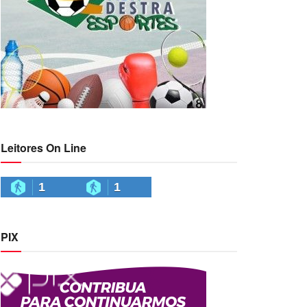
Leitores On Line
1
1
PIX