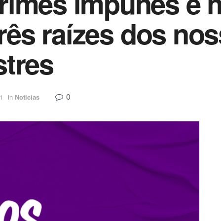
imes impunes e hi
três raízes dos nos
stres
0
21
in
Noticias