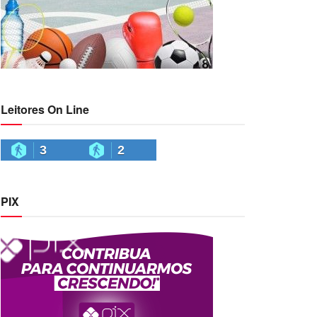
Leitores On Line
3
2
PIX