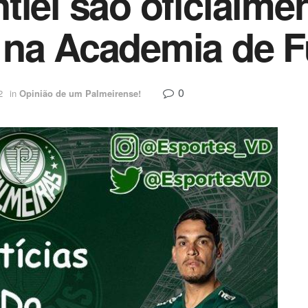
tiel são oficialme
 na Academia de F
0
2
in
Opinião de um Palmeirense!