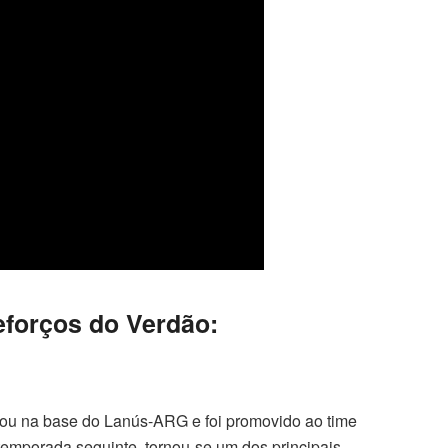
eforços do Verdão:
uou na base do Lanús-ARG e foi promovido ao time
temporada seguinte, tornou-se um dos principais