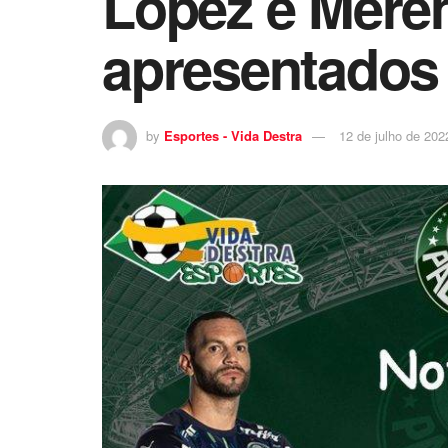
López e Meren
apresentados
by
Esportes - Vida Destra
12 de julho de 202