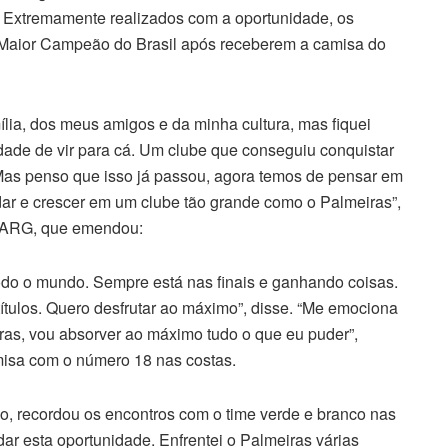
. Extremamente realizados com a oportunidade, os
o Maior Campeão do Brasil após receberem a camisa do
ília, dos meus amigos e da minha cultura, mas fiquei
dade de vir para cá. Um clube que conseguiu conquistar
. Mas penso que isso já passou, agora temos de pensar em
judar e crescer em um clube tão grande como o Palmeiras”,
s-ARG, que emendou:
do o mundo. Sempre está nas finais e ganhando coisas.
títulos. Quero desfrutar ao máximo”, disse. “Me emociona
as, vou absorver ao máximo tudo o que eu puder”,
misa com o número 18 nas costas.
o, recordou os encontros com o time verde e branco nas
ar esta oportunidade. Enfrentei o Palmeiras várias