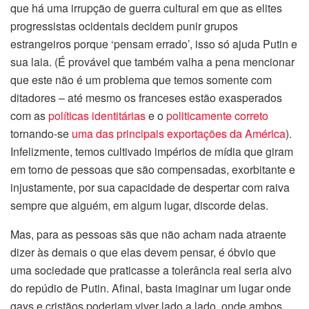
que há uma irrupção de guerra cultural em que as elites
progressistas ocidentais decidem punir grupos
estrangeiros porque ‘pensam errado’, isso só ajuda Putin e
sua laia. (É provável que também valha a pena mencionar
que este não é um problema que temos somente com
ditadores – até mesmo os franceses estão exasperados
com as
políticas identitárias
e o
politicamente correto
tornando-se
uma das principais exportações da América
).
Infelizmente, temos cultivado impérios de mídia que giram
em torno de pessoas que são compensadas, exorbitante e
injustamente, por sua capacidade de despertar com raiva
sempre que alguém, em algum lugar, discorde delas.
Mas, para as pessoas sãs que não acham nada atraente
dizer às demais o que elas devem pensar, é óbvio que
uma sociedade que praticasse a tolerância real seria alvo
do repúdio de Putin. Afinal, basta imaginar um lugar onde
gays e cristãos poderiam viver lado a lado, onde ambos