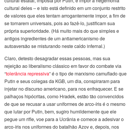
cultural estatal, imposta por Putin, é impor a hegemonia
cultural deles – e isto está definido em um conjunto restrito
de valores que eles tentam arrogantemente impor, a fim de
se tornarem universais, pois ao fazê-lo, justificam sua
própria superioridade. (Há muito mais do que simples e
antigos ingredientes de um antiamericanismo de
autoaversão se misturando neste caldo infernal.)
Claro, detesto desagradar essas pessoas, mas sua
rejeição ao liberalismo clássico em favor do combate via
“
tolerância repressiva
” é o tipo de marxismo camuflado que
Putin e seus colegas da KGB, um dia, conspiraram para
injetar no discurso americano, para nos enfraquecer. E se
palhaços hipócritas, como Hradek, estão tão convencidos
de que se recusar a usar uniformes de arco-íris é o mesmo
que lutar por Putin, bem, sugiro humildemente que ele
pegue um rifle, voe para a Ucrânia e comece a adesivar o
arco-íris nos uniformes do batalhão Azov e, depois, nos