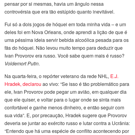
pensar por si mesmas, havia um ângulo nessa
controvérsia que era tão estúpido quanto inevitável.
Fui só a dois jogos de hóquei em toda minha vida – e um
deles foi em Nova Orleans, onde aprendi a lição de que é
uma péssima ideia servir bebida alcoólica pesada para os
fãs do hóquei. Não levou muito tempo para deduzir que
Ivan Provorov era russo. Você sabe quem mais é russo?
Voldemort Putin
.
Na quarta-feira, o repórter veterano da rede NHL,
E.J.
Hradek, declarou
ao vivo: “Se isso é tão problemático para
ele, Ivan Provorov pode pegar um avião, em qualquer dia
que ele quiser, e voltar para o lugar onde se sinta mais
confortável e ganhe menos dinheiro, e então seguir com
sua vida”. E, por precaução, Hradek sugere que Provorov
deveria se juntar ao exército russo e lutar contra a Ucrânia:
“Entendo que há uma espécie de conflito acontecendo por