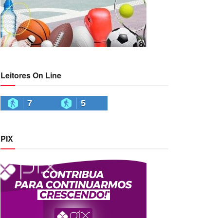
Leitores On Line
7
5
PIX