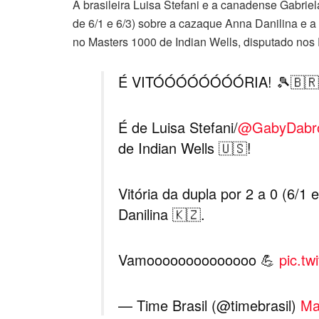
A brasileira Luisa Stefani e a canadense Gabriel
de 6/1 e 6/3) sobre a cazaque Anna Danilina e 
no Masters 1000 de Indian Wells, disputado nos
É VITÓÓÓÓÓÓÓÓRIA! 🎾🇧🇷
É de Luisa Stefani/
@GabyDabr
de Indian Wells 🇺🇸!
Vitória da dupla por 2 a 0 (6/
Danilina 🇰🇿.
Vamoooooooooooooo 💪
pic.tw
— Time Brasil (@timebrasil)
Ma