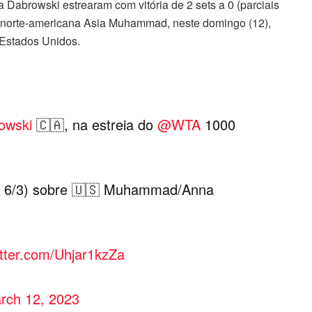
a Dabrowski estrearam com vitória de 2 sets a 0 (parciais
a norte-americana Asia Muhammad, neste domingo (12),
 Estados Unidos.
owski
🇨🇦, na estreia do
@WTA
1000
1 e 6/3) sobre 🇺🇸 Muhammad/Anna
itter.com/Uhjar1kzZa
rch 12, 2023