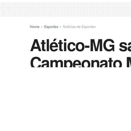
Home
Esportes
Notícias de Esportes
Atlético-MG sa
Campeonato M
by
Esportes - Vida Destra
13 de março de 2