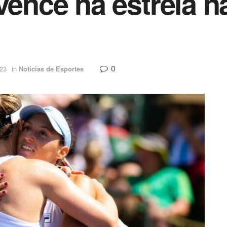
 vence na estreia n
0
023
in
Notícias de Esportes