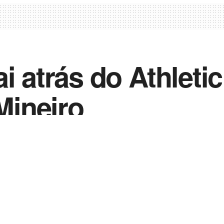
i atrás do Athleti
ineiro
0
023
in
Notícias de Esportes