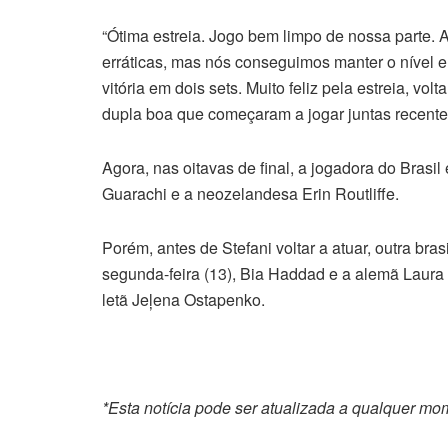
“Ótima estreia. Jogo bem limpo de nossa parte.
erráticas, mas nós conseguimos manter o nível e 
vitória em dois sets. Muito feliz pela estreia, vo
dupla boa que começaram a jogar juntas recente
Agora, nas oitavas de final, a jogadora do Bras
Guarachi e a neozelandesa Erin Routliffe.
Porém, antes de Stefani voltar a atuar, outra br
segunda-feira (13), Bia Haddad e a alemã Laur
letã Jeļena Ostapenko.
*Esta notícia pode ser atualizada a qualquer m