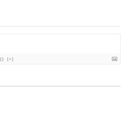
{}
[+]