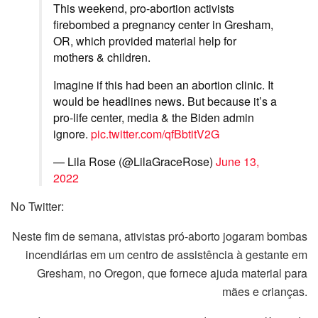
This weekend, pro-abortion activists
firebombed a pregnancy center in Gresham,
OR, which provided material help for
mothers & children.
Imagine if this had been an abortion clinic. It
would be headlines news. But because it’s a
pro-life center, media & the Biden admin
ignore.
pic.twitter.com/qfBbtitV2G
— Lila Rose (@LilaGraceRose)
June 13,
2022
No Twitter:
Neste fim de semana, ativistas pró-aborto jogaram bombas
incendiárias em um centro de assistência à gestante em
Gresham, no Oregon, que fornece ajuda material para
mães e crianças.