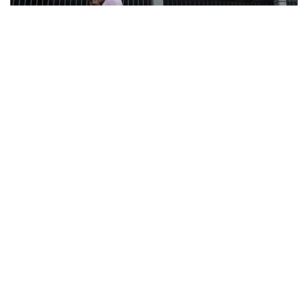
Rio de Janeiro - Edifício sede da Petrobras no Centro do Rio. (Fernando
Frazão/Agência Brasil)
14
Em entrevista no dia 17 de junho de 2022, à Rádio 96 FM
Natal, disponível no Youtube, o Presidente Bolsonaro
disse que tem como reduzir a margem de lucro da
Petrobras, obtida no 1
trimestre de 2022, de R$ 44
º
bilhões, uma vez que está previsto na Lei das Estatais que
a sociedade de economia mista tem que cumprir o fim
social.
De acordo com o artigo 27 da Lei 13.303/2016 – Lei das