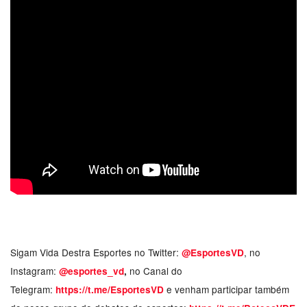
Sigam Vida Destra Esportes no Twitter:
, no
@EsportesVD
Instagram:
no Canal do
@esportes_vd
,
Telegram:
e venham participar também
https://t.me/EsportesVD