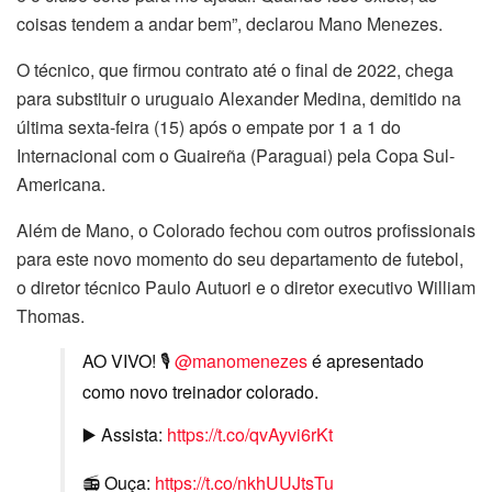
coisas tendem a andar bem”, declarou Mano Menezes.
O técnico, que firmou contrato até o final de 2022, chega
para substituir o uruguaio Alexander Medina, demitido na
última sexta-feira (15) após o empate por 1 a 1 do
Internacional com o Guaireña (Paraguai) pela Copa Sul-
Americana.
Além de Mano, o Colorado fechou com outros profissionais
para este novo momento do seu departamento de futebol,
o diretor técnico Paulo Autuori e o diretor executivo William
Thomas.
AO VIVO! 🎙
@manomenezes
é apresentado
como novo treinador colorado.
▶️ Assista:
https://t.co/qvAyvi6rKt
📻 Ouça:
https://t.co/nkhUUJtsTu