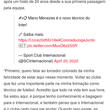
após um hiato de 20 anos desde a sua primeira passagem
pela equipe.
✍️📋 Mano Menezes é o novo técnico do
Inter!
🔗 Saiba mais:
https://t.co/ez0d5IU18e
#ColoradoJogaJunto
🇦🇹
pic.twitter.com/MoxO8x2S5R
— Sport Club Internacional
(@SCInternacional)
April 20, 2022
“Primeiro, quero falar ao torcedor colorado da minha
felicidade de estar aqui nesse momento. Voltar ao clube
que fez uma importante parte na minha formação como
técnico de futebol. Acredito que tudo na vida tem sua hora.
Se estou aqui, é porque tenho conhecimento e bagagem
para o Internacional, e também penso que o Internacional
é o clube certo para me ajudar. Quando isso existe, as