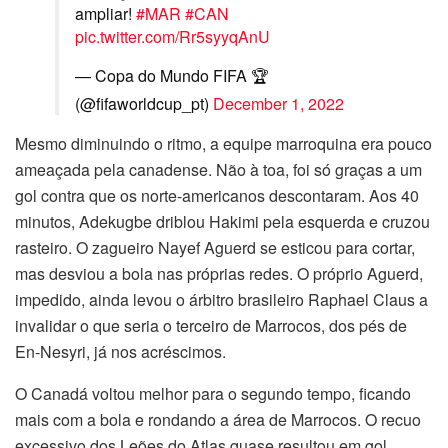
ampliar!
#MAR
#CAN
pic.twitter.com/Rr5syyqAnU
— Copa do Mundo FIFA 🏆
(@fifaworldcup_pt)
December 1, 2022
Mesmo diminuindo o ritmo, a equipe marroquina era pouco
ameaçada pela canadense. Não à toa, foi só graças a um
gol contra que os norte-americanos descontaram. Aos 40
minutos, Adekugbe driblou Hakimi pela esquerda e cruzou
rasteiro. O zagueiro Nayef Aguerd se esticou para cortar,
mas desviou a bola nas próprias redes. O próprio Aguerd,
impedido, ainda levou o árbitro brasileiro Raphael Claus a
invalidar o que seria o terceiro de Marrocos, dos pés de
En-Nesyri, já nos acréscimos.
O Canadá voltou melhor para o segundo tempo, ficando
mais com a bola e rondando a área de Marrocos. O recuo
excessivo dos Leões do Atlas quase resultou em gol