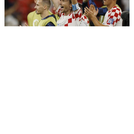
10
Empate sem gols beneficia croatas e dá
a ponta do Grupo F a Marrocos