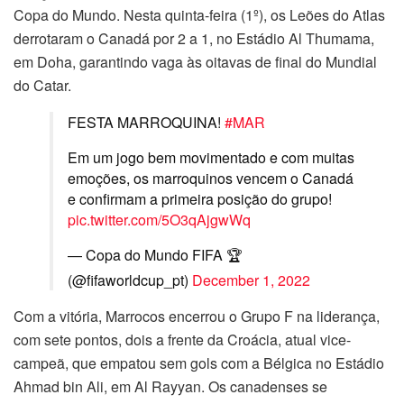
Copa do Mundo. Nesta quinta-feira (1º), os Leões do Atlas
derrotaram o Canadá por 2 a 1, no Estádio Al Thumama,
em Doha, garantindo vaga às oitavas de final do Mundial
do Catar.
FESTA MARROQUINA!
#MAR
Em um jogo bem movimentado e com muitas
emoções, os marroquinos vencem o Canadá
e confirmam a primeira posição do grupo!
pic.twitter.com/5O3qAjgwWq
— Copa do Mundo FIFA 🏆
(@fifaworldcup_pt)
December 1, 2022
Com a vitória, Marrocos encerrou o Grupo F na liderança,
com sete pontos, dois a frente da Croácia, atual vice-
campeã, que empatou sem gols com a Bélgica no Estádio
Ahmad bin Ali, em Al Rayyan. Os canadenses se