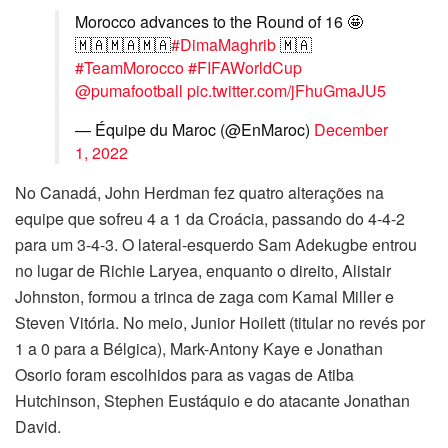
Morocco advances to the Round of 16 🤩
🇲🇦🇲🇦🇲🇦
#DimaMaghrib
🇲🇦
#TeamMorocco
#FIFAWorldCup
@pumafootball
pic.twitter.com/jFhuGmaJU5
— Équipe du Maroc (@EnMaroc)
December
1, 2022
No Canadá, John Herdman fez quatro alterações na
equipe que sofreu 4 a 1 da Croácia, passando do 4-4-2
para um 3-4-3. O lateral-esquerdo Sam Adekugbe entrou
no lugar de Richie Laryea, enquanto o direito, Alistair
Johnston, formou a trinca de zaga com Kamal Miller e
Steven Vitória. No meio, Junior Hoilett (titular no revés por
1 a 0 para a Bélgica), Mark-Antony Kaye e Jonathan
Osorio foram escolhidos para as vagas de Atiba
Hutchinson, Stephen Eustáquio e do atacante Jonathan
David.