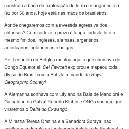
construiu a base da exploração de ferro e manganês e o
fez por 50 anos, hoje está nas mãos de brasileiros.
Aonde chegaremos com a investida agressiva dos
chineses? Com certeza o prazo é longo, todavia terá o
mesmo fim dos, ingleses, alemães, argentinos,
americanos, holandeses e belgas.
Rei Leopoldo da Bélgica montou aqui o que chamava de
Congo Equatorial!
Cel Fawcett
explorou e mapeou toda
divisa do Brasil com a Bolívia a mando da
Royal
Geographic Society!
A Alemanha sonhava com Lilyland na Baía de Mandioré e
Gaibaland na Gaiva! Roberto Klabin e ONGs sonham que
viraremos o
Delta do Okwango
!
A Ministra Teresa Cristina e a Senadora Soraya, não
aceitaram a derrota do famigerado Estatuto do Pantanal, o