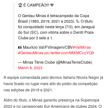
🏆 É CAMPEÃO!!! 💙
O Gerdau Minas é tetracampeão da Copa
Brasil (1983, 2019, 2021 e 2023). 🦾 O título
foi conquistado nesta terça (7/3), em Jaraguá
do Sul (SC), com vitória sobre o Dentil Praia
Clube por 3 sets a 1.
📸 Maurício Val/FVImagem/CBV
#VaiMinas
#GerdauMinas
pic.twitter.com/MiKMCcuYQ9
— Minas Tênis Clube (@MinasTenisClube)
March 8, 2023
A equipe comandada pelo técnico italiano Nicola Negro já
havia ficado no lugar mais alto do pódio da competição
nas edições de 2019 e 2021.
Além do título, o Minas garantiu presença na Supercopa
2023 e no campeonato Sul-Americano de clubes 2024. O