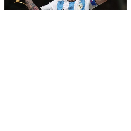
26
Martínez leva como melhor goleiro e
Fernández é o destaque jovem
Após a confirmação do tricampeonato mundial da