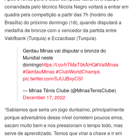
comandada pelo técnico Nicola Negro voltará a entrar em
quadra pela competição a partir das 7h (horário de
Brasília) do próximo domingo (18), quando disputará a
medalha de bronze com o vencedor da partida entre
Vakifbank (Turquia) e Eczacibasi (Turquia).
Gerdau Minas vai disputar o bronze do
Mundial neste
domingo
https://t.co/hTMaT0kAHQ
#VaiMinas
#GerdauMinas
#ClubWorldChamps
pic.twitter.com/SJUJBvyCSf
— Minas Tênis Clube (@MinasTenisClube)
December 17, 2022
“Sabíamos que seria um jogo duríssimo, principalmente
porque adversários desse nível cometem poucos erros,
sacam muito bem e nos pressionam o tempo todo, mas
serve de aprendizado. Temos que virar a chave e ir em