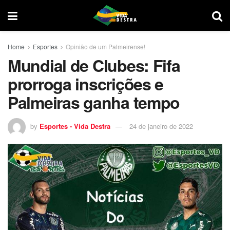
Home
Esportes
Opinião de um Palmeirense!
Mundial de Clubes: Fifa
prorroga inscrições e
Palmeiras ganha tempo
by
Esportes - Vida Destra
24 de janeiro de 2022