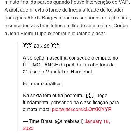
minuto final da partida quando houve intervenção do VAR.
A arbitragem reviu o lance de irregularidade do jogador
português Alexis Borges a poucos segundos do apito final,
e concedeu aos brasileiros um tiro de sete metros. Coube
a Jean Pierre Dupoux cobrar e igualar o placar.
🇧🇷 28 x 28 🇵🇹
A seleção masculina consegue o empate no
ÚLTIMO LANCE da partida, na abertura da
2ª fase do Mundial de Handebol.
Foi dramáááático!
Na sexta tem outra pedreira: 🇭🇺. Jogo
fundamental pensando na classificação para
o mata-mata.
pic.twitter.com/cLOrXKIYYR
— Time Brasil (@timebrasil)
January 18,
2023