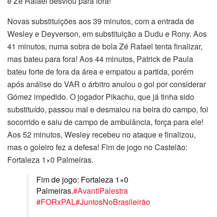
e Zé Rafael desviou para fora!
Novas substituições aos 39 minutos, com a entrada de
Wesley e Deyverson, em substituição a Dudu e Rony. Aos
41 minutos, numa sobra de bola Zé Rafael tenta finalizar,
mas bateu para fora! Aos 44 minutos, Patrick de Paula
bateu forte de fora da área e empatou a partida, porém
após análise do VAR o árbitro anulou o gol por considerar
Gómez impedido. O jogador Pikachu, que já tinha sido
substituído, passou mal e desmaiou na beira do campo, foi
socorrido e saiu de campo de ambulância, força para ele!
Aos 52 minutos, Wesley recebeu no ataque e finalizou,
mas o goleiro fez a defesa! Fim de jogo no Castelão:
Fortaleza 1×0 Palmeiras.
Fim de jogo: Fortaleza 1×0
Palmeiras.
#AvantiPalestra
#FORxPAL
#JuntosNoBrasileirão