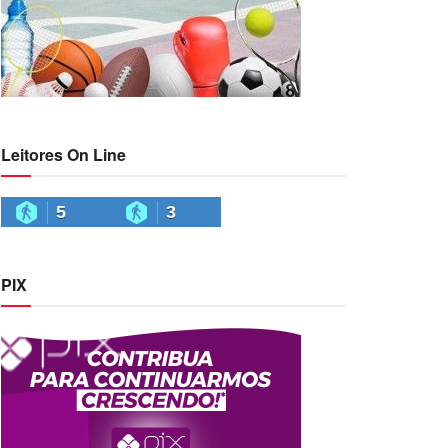
Leitores On Line
5
3
PIX