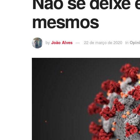
Não se deixe 
mesmos
by
João Alves
22 de março de 2020
in
Opin