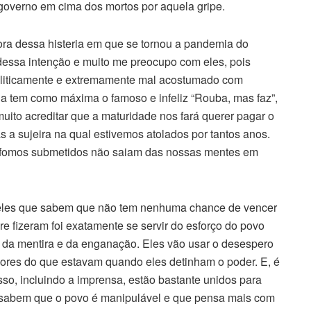
governo em cima dos mortos por aquela gripe.
ora dessa histeria em que se tornou a pandemia do
 dessa intenção e muito me preocupo com eles, pois
politicamente e extremamente mal acostumado com
da tem como máxima o famoso e infeliz “Rouba, mas faz”,
ito acreditar que a maturidade nos fará querer pagar o
 a sujeira na qual estivemos atolados por tantos anos.
 fomos submetidos não saiam das nossas mentes em
ueles que sabem que não tem nenhuma chance de vencer
e fizeram foi exatamente se servir do esforço do povo
 da mentira e da enganação. Eles vão usar o desespero
iores do que estavam quando eles detinham o poder. E, é
sso, incluindo a imprensa, estão bastante unidos para
 sabem que o povo é manipulável e que pensa mais com