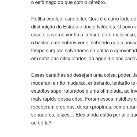
o estômago do que com o cérebro.
Reflita comigo, caro leitor. Qual é o carro fort
diminuição do Estado e dos privilégios. O povo 
caso o governo venha a falhar e gere mais crise
o básico para sobreviver e, sabendo que o nos
tempo surgirão salvadores da pátria e aproveita
em cima das dificuldades, da agonia e dos cadá
Esses canalhas só desejam uma coisa: poder. J
mudaram e não mudarão, entretanto, tentarão te 
estádios super faturados e uma olimpíada, ao invé
mais rápido dessa crise. Foram esses malditos q
receberam propinas, deram propinas, compraram
senadores, juízes… Eles ainda estão por aí e qu
acredita?