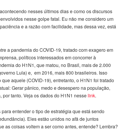
á acontecendo nesses últimos dias e como os discursos
 envolvidos nesse golpe fatal. Eu não me considero um
paciência e a razão com facilidade, mas dessa vez, está
ntre a pandemia do COVID-19, tratado com exagero em
mprensa, políticos interessados em concorrer à
andemia do H1N1, que matou, no Brasil, mais de 2.000
overno Lula) e, em 2016, mais 800 brasileiros. Isso
o que aquele (COVID-19), entretanto, o H1N1 foi tratado
atual: Gerar pânico, medo e desespero na população,
, por tanto. Veja os dados do H1N1 nesse
link
.
para entender o tipo de estratégia que está sendo
dundância). Eles estão unidos no afã de juntos
ue as coisas voltem a ser como antes, entende? Lembra?