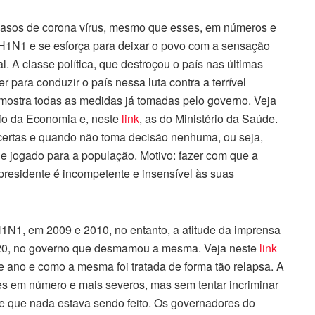
 casos de corona vírus, mesmo que esses, em números e
do H1N1 e se esforça para deixar o povo com a sensação
. A classe política, que destroçou o país nas últimas
para conduzir o país nessa luta contra a terrível
ostra todas as medidas já tomadas pelo governo. Veja
rio da Economia e, neste
link
, as do Ministério da Saúde.
certas e quando não toma decisão nenhuma, ou seja,
 e jogado para a população. Motivo: fazer com que a
residente é incompetente e insensível às suas
1N1, em 2009 e 2010, no entanto, a atitude da imprensa
020, no governo que desmamou a mesma. Veja neste
link
le ano e como a mesma foi tratada de forma tão relapsa. A
es em número e mais severos, mas sem tentar incriminar
de que nada estava sendo feito. Os governadores do