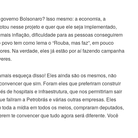
e do governo Bolsonaro? Isso mesmo: a economia, a
votou nesse projeto e quer que ele seja implementado,
, mais inflação, dificuldade para as pessoas conseguirem
so povo tem como lema o “Rouba, mas faz”, em pouco
dores. Na verdade, eles já estão por aí fazendo campanha
veres.
amais esqueça disso! Eles ainda são os mesmos, não
convencer que sim. Foram eles que preferiram construir
s de hospitais e infraestrutura, que nos permitiriam sair
ue faliram a Petrobrás e várias outras empresas. Eles
 toda a mídia em todos os meios, compraram deputados,
erem te convencer que tudo agora será diferente. Você