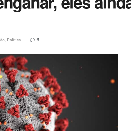
enganar, eles aind
6
ião
,
Política