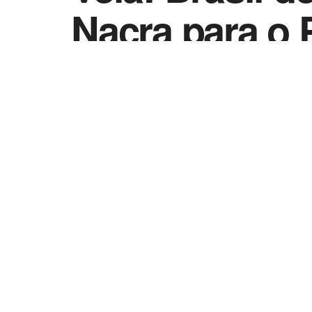
Nacra para o 
by
Esportes - Vida Destra
13 de março de 2