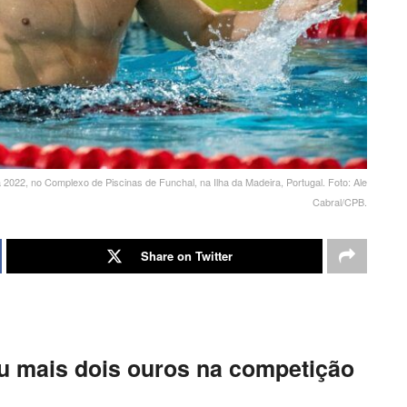
22, no Complexo de Piscinas de Funchal, na Ilha da Madeira, Portugal. Foto: Ale
Cabral/CPB.
Share on Twitter
ou mais dois ouros na competição