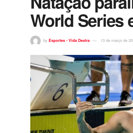
Natação paral
World Series 
by
Esportes - Vida Destra
13 de março de 2