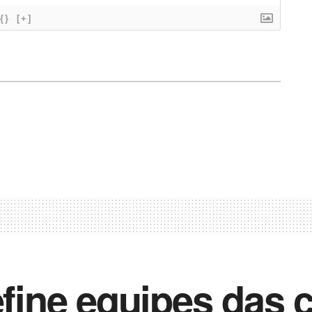
{}
[+]
efine equipes das 