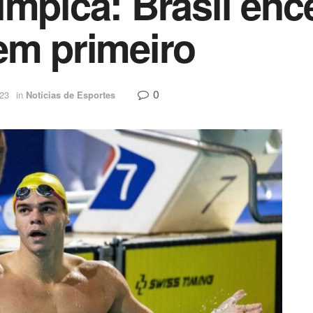
ímpica: Brasil enc
em primeiro
0
023
in
Notícias de Esportes