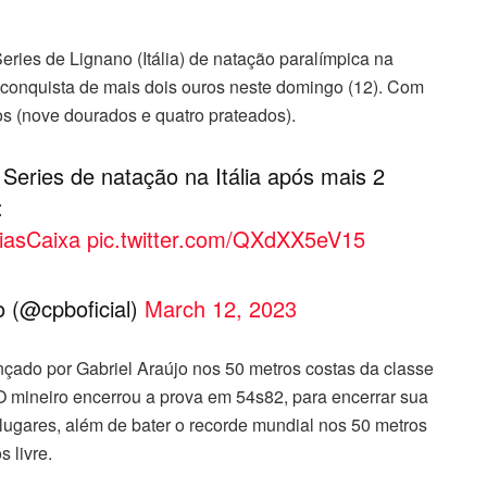
eries de Lignano (Itália) de natação paralímpica na
conquista de mais dois ouros neste domingo (12). Com
os (nove dourados e quatro prateados).
d Series de natação na Itália após mais 2
:
iasCaixa
pic.twitter.com/QXdXX5eV15
o (@cpboficial)
March 12, 2023
ançado por Gabriel Araújo nos 50 metros costas da classe
O mineiro encerrou a prova em 54s82, para encerrar sua
lugares, além de bater o recorde mundial nos 50 metros
 livre.