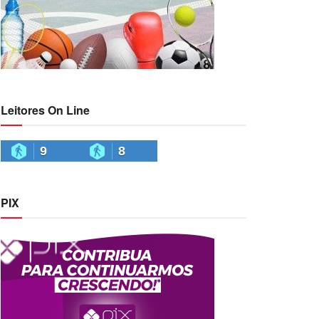
Leitores On Line
9
8
PIX