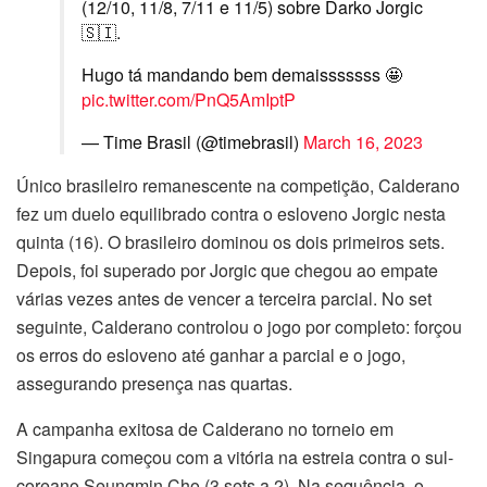
(12/10, 11/8, 7/11 e 11/5) sobre Darko Jorgic
🇸🇮.
Hugo tá mandando bem demaisssssss 🤩
pic.twitter.com/PnQ5AmIptP
— Time Brasil (@timebrasil)
March 16, 2023
Único brasileiro remanescente na competição, Calderano
fez um duelo equilibrado contra o esloveno Jorgic nesta
quinta (16). O brasileiro dominou os dois primeiros sets.
Depois, foi superado por Jorgic que chegou ao empate
várias vezes antes de vencer a terceira parcial. No set
seguinte, Calderano controlou o jogo por completo: forçou
os erros do esloveno até ganhar a parcial e o jogo,
assegurando presença nas quartas.
A campanha exitosa de Calderano no torneio em
Singapura começou com a vitória na estreia contra o sul-
coreano Seungmin Cho (3 sets a 2). Na sequência, o