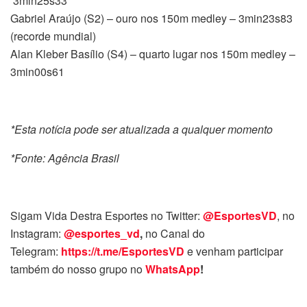
3min25s33
Gabriel Araújo (S2) – ouro nos 150m medley – 3min23s83
(recorde mundial)
Alan Kleber Basílio (S4) – quarto lugar nos 150m medley –
3min00s61
*Esta notícia pode ser atualizada a qualquer momento
*Fonte: Agência Brasil
Sigam Vida Destra Esportes no Twitter:
@EsportesVD
, no
Instagram:
@esportes_vd
,
no Canal do
Telegram:
https://t.me/EsportesVD
e venham participar
também do nosso grupo no
WhatsApp
!