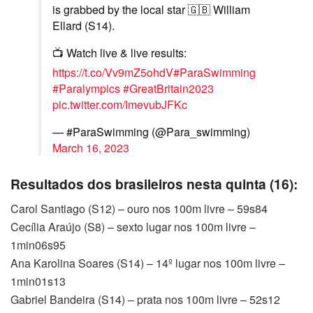
is grabbed by the local star 🇬🇧 William
Ellard (S14).
📺 Watch live & live results:
https://t.co/Vv9mZ5ohdV
#ParaSwimming
#Paralympics
#GreatBritain2023
pic.twitter.com/ImevubJFKc
— #ParaSwimming (@Para_swimming)
March 16, 2023
Resultados dos brasileiros nesta quinta (16):
Carol Santiago (S12) – ouro nos 100m livre – 59s84
Cecília Araújo (S8) – sexto lugar nos 100m livre –
1min06s95
Ana Karolina Soares (S14) – 14º lugar nos 100m livre –
1min01s13
Gabriel Bandeira (S14) – prata nos 100m livre – 52s12