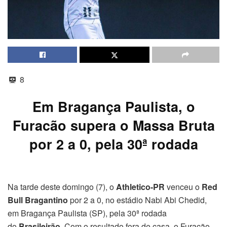
8
Em Bragança Paulista, o
Furacão supera o Massa Bruta
por 2 a 0, pela 30ª rodada
Na tarde deste domingo (7), o
Athletico-PR
venceu o
Red
Bull Bragantino
por 2 a 0, no estádio Nabi Abi Chedid,
em Bragança Paulista (SP), pela 30ª rodada
do
Brasileirão
. Com o resultado fora de casa, o Furacão