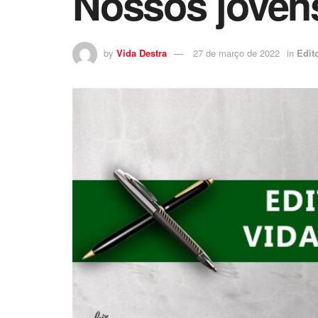
Nossos jovens
by
Vida Destra
27 de março de 2022
in
Edit