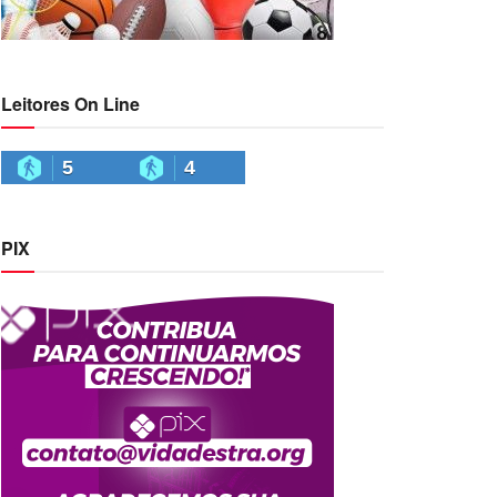
Leitores On Line
5
4
PIX