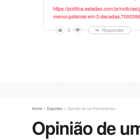
https://politica.estadao.com.br/noticias
menor-patamar-em-3-decadas,700039
0
Responder
Home
Esportes
Opinião de um Palmeirense!
Opinião de um