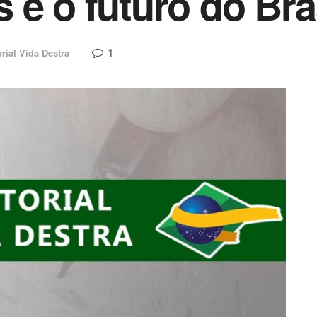
 e o futuro do Bra
1
orial Vida Destra