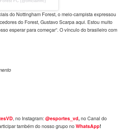
orest FC (@officialnffc)
ais do Nottingham Forest, o meio-campista expressou
rcedores do Forest, Gustavo Scarpa aqui. Estou muito
osso esperar para começar”. O vínculo do brasileiro com
omento
tesVD
, no Instagram:
@esportes_vd
,
no Canal do
rticipar também do nosso grupo no
WhatsApp
!