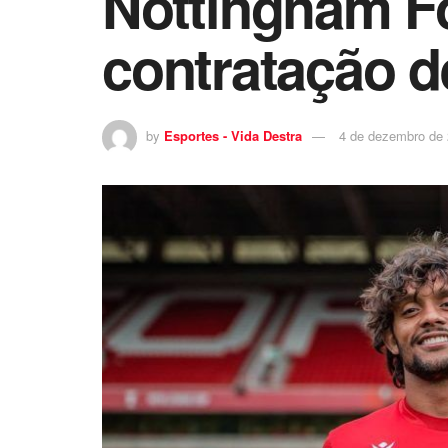
Nottingham Fo
contratação 
by
Esportes - Vida Destra
4 de dezembro de