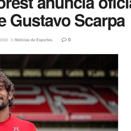
rest anuncia ofic
de Gustavo Scarpa
0
 2022
in
Notícias de Esportes