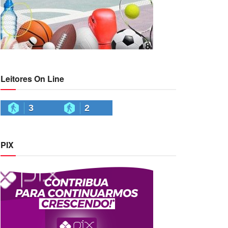
Leitores On Line
3
2
PIX