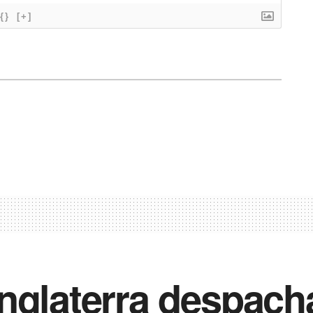
{}
[+]
nglaterra despach