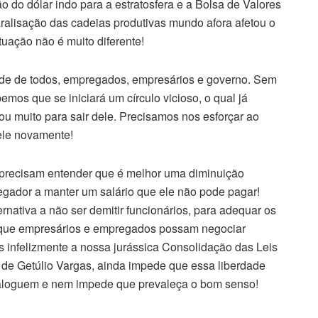
 do dólar indo para a estratosfera e a Bolsa de Valores
lisação das cadeias produtivas mundo afora afetou o
tuação não é muito diferente!
ade de todos, empregados, empresários e governo. Sem
mos que se iniciará um círculo vicioso, o qual já
u muito para sair dele. Precisamos nos esforçar ao
ele novamente!
precisam entender que é melhor uma diminuição
regador a manter um salário que ele não pode pagar!
rnativa a não ser demitir funcionários, para adequar os
ra que empresários e empregados possam negociar
as infelizmente a nossa jurássica Consolidação das Leis
de Getúlio Vargas, ainda impede que essa liberdade
aloguem e nem impede que prevaleça o bom senso!