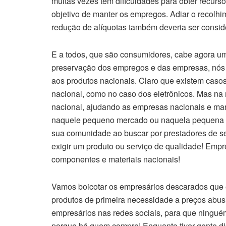
muitas vezes tem dificuldades para obter recurso
objetivo de manter os empregos. Adiar o recolhi
redução de alíquotas também deveria ser consid
E a todos, que são consumidores, cabe agora u
preservação dos empregos e das empresas, nós
aos produtos nacionais. Claro que existem caso
nacional, como no caso dos eletrônicos. Mas na 
nacional, ajudando as empresas nacionais e man
naquele pequeno mercado ou naquela pequena loj
sua comunidade ao buscar por prestadores de ser
exigir um produto ou serviço de qualidade! Empr
componentes e materiais nacionais!
Vamos boicotar os empresários descarados que 
produtos de primeira necessidade a preços abu
empresários nas redes sociais, para que ningué
porque há quem compre! Enquanto tiver gente dis