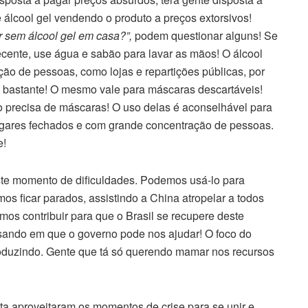
 álcool gel vendendo o produto a preços extorsivos!
ar sem álcool gel em casa?”,
podem questionar alguns! Se
cente, use água e sabão para lavar as mãos! O álcool
ção de pessoas, como lojas e repartições públicas, por
 bastante! O mesmo vale para máscaras descartáveis!
precisa de máscaras! O uso delas é aconselhável para
lugares fechados e com grande concentração de pessoas.
e!
te momento de dificuldades. Podemos usá-lo para
os ficar parados, assistindo a China atropelar a todos
os contribuir para que o Brasil se recupere deste
sando em que o governo pode nos ajudar! O foco do
roduzindo. Gente que tá só querendo mamar nos recursos
a aproveitaram os momentos de crise para se unir e