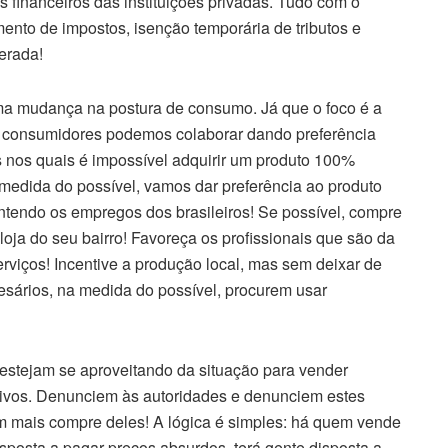
s financeiros das instituições privadas. Tudo com o
mento de impostos, isenção temporária de tributos e
erada!
ma mudança na postura de consumo. Já que o foco é a
 consumidores podemos colaborar dando preferência
s nos quais é impossível adquirir um produto 100%
medida do possível, vamos dar preferência ao produto
tendo os empregos dos brasileiros! Se possível, compre
a do seu bairro! Favoreça os profissionais que são da
viços! Incentive a produção local, mas sem deixar de
esários, na medida do possível, procurem usar
estejam se aproveitando da situação para vender
sivos. Denunciem às autoridades e denunciem estes
m mais compre deles! A lógica é simples: há quem vende
posta a pagar preços absurdos, terá gente disposta a