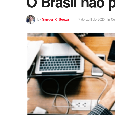
O Brasil não 
by
Sander R. Souza
7 de abril de 2020
in
Co