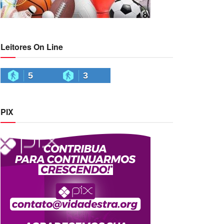
Leitores On Line
5
3
PIX