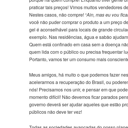
praticar tais preços! Vimos muitos vendedores de
Nestes casos, não compre! “
Ain, mas eu vou fic
você não puder comprar o produto a um preço de
gel é aconselhável para locais de grande circula
exemplo. Nas residências, água e sabão ajudam
Quem está confinado em casa sem a doença não 
quem lida com o público ou precisa frequentar 
Portanto, vamos ter um consumo mais conscient
Meus amigos, há muito o que podemos fazer nes
acelerarmos a recuperação do Brasil, ou poderem
nós! Precisamos nos unir, e pensar em que podem
momento difícil! Não devemos ficar parados pen
governo deverá ser ajudar aqueles que estão p
públicos não deve ter vez!
Todas as sociedades avançadas do nosso planet