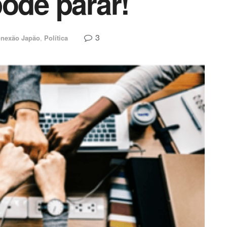
pode parar!
3
nexão Japão
,
Política