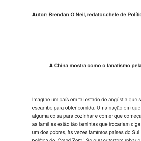
Autor: Brendan O’Neil, redator-chefe de Políti
A China mostra como o fanatismo pela
Imagine um país em tal estado de angústia que 
escambo para obter comida. Uma nação em que 
alguma coisa para cozinhar e comer que começam
as famílias estão tão famintas que trocariam ciga
um dos pobres, às vezes famintos países do Sul 
política do ‘Covid Zero’. Se quiser testemunhar o