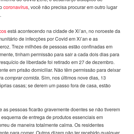
 o
coronavírus
, você não precisa procurar em outro lugar
.
cos
está acontecendo na cidade de Xi’an, no noroeste da
nitário de infecções por Covid em Xi’an e as
eroz. Treze milhões de pessoas estão confinadas em
mente, tinham permissão para sair a cada dois dias para
esquício de liberdade foi retirado em 27 de dezembro.
ente em prisão domiciliar. Não têm permissão para deixar
ara
comprar comida
. Sim, nos últimos nove dias, 13
prias casas; se derem um passo fora de casa, estão
ue as pessoas ficarão gravemente doentes se não tiverem
m esquema de entrega de produtos essenciais em
orreu de maneira totalmente calma. Os residentes
nte para comer. Outros dizem não ter recebido qualquer