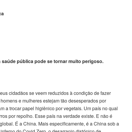
ca
 saúde pública pode se tornar muito perigoso.
seus cidadãos se veem reduzidos à condição de fazer
homens e mulheres estejam tão desesperados por
 a trocar papel higiênico por vegetais. Um país no qual
rros por repolho. Esse país na verdade existe. E não é
global. É a China. Mais especificamente, é a China sob a
 inferno do Covid Zero, o desarranjo distópico de