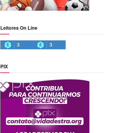
Leitores On Line
3
3
PIX