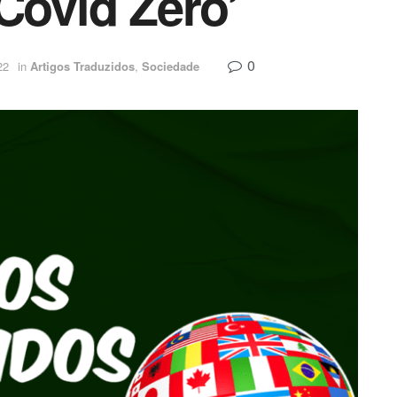
Covid Zero’
0
22
in
Artigos Traduzidos
,
Sociedade