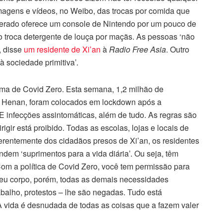
agens e vídeos, no Weibo, das trocas por comida que
rado oferece um console de Nintendo por um pouco de
o troca detergente de louça por maçãs. As pessoas ‘não
, disse
um residente de Xi’an
à
Radio Free Asia
. Outro
 sociedade primitiva’.
ma de Covid Zero. Esta semana, 1,2 milhão de
de Henan, foram colocados em lockdown após a
E infecções assintomáticas, além de tudo. As regras são
rigir está proibido. Todas as escolas, lojas e locais de
ferentemente dos cidadãos presos de Xi’an, os residentes
dem ‘suprimentos para a vida diária’. Ou seja, têm
Com a política de Covid Zero, você tem permissão para
seu corpo, porém, todas as demais necessidades
balho, protestos – lhe são negadas. Tudo está
 vida é desnudada de todas as coisas que a fazem valer