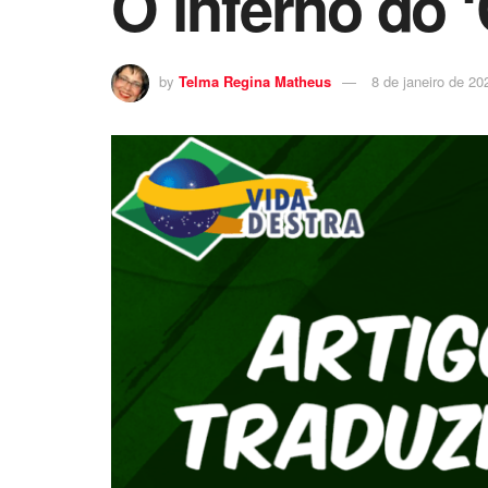
O inferno do ‘
by
Telma Regina Matheus
8 de janeiro de 20