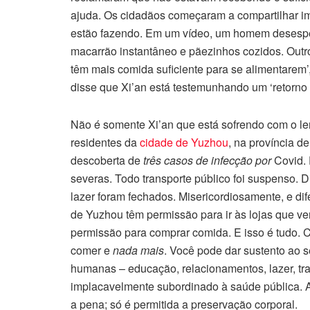
ajuda. Os cidadãos começaram a compartilhar im
estão fazendo. Em um vídeo, um homem desespe
macarrão instantâneo e pãezinhos cozidos. Outr
têm mais comida suficiente para se alimentarem’
disse que Xi’an está testemunhando um ‘retorno à
Não é somente Xi’an que está sofrendo com o le
residentes da
cidade de Yuzhou
, na província 
descoberta de
três casos de infecção por
Covid. 
severas. Todo transporte público foi suspenso. Di
lazer foram fechados. Misericordiosamente, e di
de Yuzhou têm permissão para ir às lojas que ven
permissão para comprar comida. E isso é tudo. 
comer e
nada mais
. Você pode dar sustento ao 
humanas – educação, relacionamentos, lazer, tra
implacavelmente subordinado à saúde pública. A
a pena; só é permitida a preservação corporal.