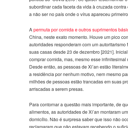
subordinar cada faceta da vida à cruzada contra
a não ser no país onde o vírus apareceu primeiro
A
permuta por comida e outros suprimentos bási
China, neste exato momento. Houve um pico comu
autoridades responderam com um autoritarismo f
suas casas desde 23 de dezembro [2021]. Inicial
comprar comida, mas, mesmo esse infinitesimal r
Desde então, as pessoas de Xi’an estão literalm
a residência por nenhum motivo, nem mesmo p
milhões de pessoas estão trancadas em suas pró
arriscadas a serem presas.
Para contornar a questão mais importante, de q
alimentos, as autoridades de Xi’an montaram u
domicílio. Não é surpresa saber que isso não oc
reclamaram que não estavam recebendo o suficie