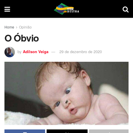
Home
Opinião
O Óbvio
by
Adilson Veiga
29 de dezembro de 2020