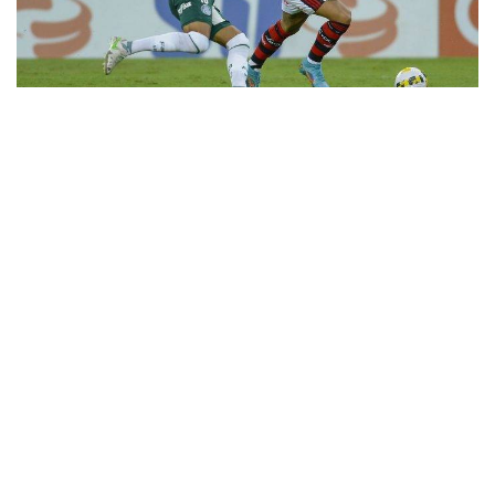
Marcelo Cortes
11
Rubro-Negro perde a oportunidade de
assumir a liderança do Brasileiro
Mesmo sendo apoiado por mais de 69 mil torcedores, o
Flamengo empatou sem gols com o Palmeiras na noite
desta quarta-feira (20) no estádio do Maracanã e perdeu a