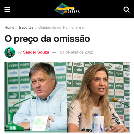
Home
Esportes
Opinião de um Palmeirense!
O preço da omissão
by
Sander Souza
21 de abril de 2022