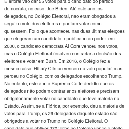
Eleitoral vão dar 55 votos para o candidato do partido
democrata, no caso, Joe Biden. Até este ano, os
delegados, no Colégio Eleitoral, não eram obrigados a
seguir o voto dos eleitores e podiam votar como
quisessem. Foi o que aconteceu nas duas últimas eleições
que elegeram um candidato republicano ao poder: em
2000, o candidato democrata Al Gore venceu nos votos,
mas o Colégio Eleitoral resolveu contrariar a decisão dos
eleitores e votar em Bush. Em 2016, o Colégio fez a
mesma coisa: Hillary Clinton venceu no voto popular, mas
perdeu no Colégio, com os delegados escolhendo Trump.
No entanto, este ano a Suprema Corte decidiu que os
delegados não podem contrariar os eleitores e precisam
obrigatoriamente votar no candidato que teve maioria no
Estado. Assim, se a Flórida, por exemplo, deu a maioria de
votos para Trump, os 29 delegados daquele estado são
obrigados a votar no Trump no Colégio Eleitoral. O
candidato que obtiver 270 votos no Colégio vence o pleito