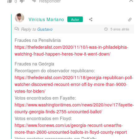
Responder
0
Vinicius Mariano
Autor
Reply to
Gustavo
5 anos atrás
Fraudes na Pensilvânia
https://thefederalist.com/2020/11/10/i-was-in-philadelphia-
watching-fraud-happen-heres-how-it-went-down/
Fraudes na Geórgia
Recontagem do observador republicano:
https://thefederalist.com/2020/11/18/georgia-republican-poll-
watcher-discovered-recount-error-off-by-more-than-9000-
votes-for-biden/
Votos encontrados em Fayatte:
https://www.washingtontimes.com/news/2020/nov/17/fayette-
county-georgia-finds-2755-uncounted-ballot/
Votos encontrados em Floyd:
https://www.foxnews.com/us/georgia-recount-unearths-
more-than-2600-uncounted-ballots-in-floyd-county-report
Votos contatos erroneamente em DeKalb: