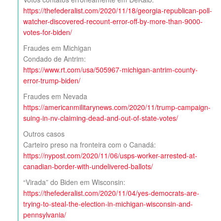
https://thefederalist.com/2020/11/18/georgia-republican-poll-
watcher-discovered-recount-error-off-by-more-than-9000-
votes-for-biden/
Fraudes em Michigan
Condado de Antrim:
https://www.rt.com/usa/505967-michigan-antrim-county-
error-trump-biden/
Fraudes em Nevada
https://americanmilitarynews.com/2020/11/trump-campaign-
suing-in-nv-claiming-dead-and-out-of-state-votes/
Outros casos
Carteiro preso na fronteira com o Canadá:
https://nypost.com/2020/11/06/usps-worker-arrested-at-
canadian-border-with-undelivered-ballots/
“Virada” do Biden em Wisconsin:
https://thefederalist.com/2020/11/04/yes-democrats-are-
trying-to-steal-the-election-in-michigan-wisconsin-and-
pennsylvania/