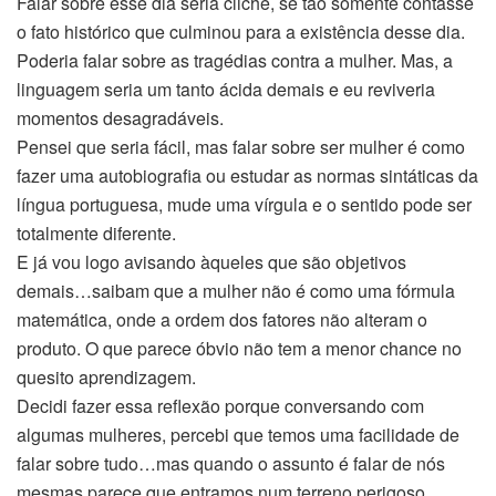
Falar sobre esse dia seria clichê, se tão somente contasse
o fato histórico que culminou para a existência desse dia.
Poderia falar sobre as tragédias contra a mulher. Mas, a
linguagem seria um tanto ácida demais e eu reviveria
momentos desagradáveis.
Pensei que seria fácil, mas falar sobre ser mulher é como
fazer uma autobiografia ou estudar as normas sintáticas da
língua portuguesa, mude uma vírgula e o sentido pode ser
totalmente diferente.
E já vou logo avisando àqueles que são objetivos
demais…saibam que a mulher não é como uma fórmula
matemática, onde a ordem dos fatores não alteram o
produto. O que parece óbvio não tem a menor chance no
quesito aprendizagem.
Decidi fazer essa reflexão porque conversando com
algumas mulheres, percebi que temos uma facilidade de
falar sobre tudo…mas quando o assunto é falar de nós
mesmas parece que entramos num terreno perigoso.