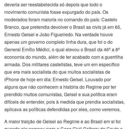
deveria ser reestabelecida só depois que todo o
movimento comunista fosse expurgado do país. Os
moderados foram maioria no comando do país: Castelo
Branco, que pretendia devolver o Brasil as civis já em 65,
Ernesto Geisel e João Figueiredo. Na verdade houve
apenas um governo completo linha dura, que foi o do
General Emílio Médici, o qual elevou o Brasil da 46ª a 8ª
economia do mundo, além de ter acabado com a guerrilha
armada. Dos militares castelistas, teve um em específico
que era mais socialista do que muitos socialistas de
iPhone de hoje em dia: Ernesto Geisel. Louvado por
alguns que não conhecem a história do Regime por ter
prendido muitos comunistas, Geisel e sua política eram
difíceis de entender, pois à medida que prendia socialistas,
aplicava as políticas defendidas por eles, como veremos.
A maior traição de Geisel ao Regime e ao Brasil em si foi
quando ele nomeou para a Casa Civil Golbery do Couto e