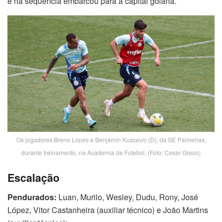
e na sequência embarcou para a capital goiana.
Os jogadores Breno Lopes e Benjamín Kuscevic (D), da SE Palmeiras,
durante treinamento, na Academia de Futebol. (Foto: Cesar Greco)
Escalação
Pendurados:
Luan, Murilo, Wesley, Dudu, Rony, José
López, Vitor Castanheira (auxiliar técnico) e João Martins