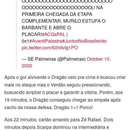
OOOOOOOOOOOOOOOOOOOOOOOOOO
OOOOOOOOOOOOOOOOOOOOL! NA
PRIMEIRA CHEGADA DA ETAPA
COMPLEMENTAR, MURILO ESTUFA O
BARBANTE E ABRE O
PLACAR!
#ACGxPAL
|
0x1
#AvantiPalestra
#JuntosNoBrasileirão
pic.twitter.com/50h9vIg1PO
— SE Palmeiras (@Palmeiras)
October 10,
2022
Após o gol alviverde o Dragão veio pra cima e buscou criar
mais no ataque mas o Verdão seguiu pressionando,
buscando ampliar o placar e garantir a vitória. Porém, aos
19 minutos, o Dragão conseguiu chegar ao empate após
vacilo da nossa defesa. Dragão 1×1 Porco!
Aos 22 minutos, cartão amarelo para Zé Rafael. Dois
minutos depois Scarpa dominou na intermediária e