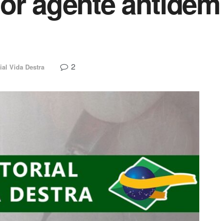
or agente antidem
2
ial Vida Destra