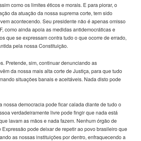
ssim como os limites éticos e morais. E para piorar, o
zação da atuação da nossa suprema corte, tem sido
 vem acontecendo. Seu presidente não é apenas omisso
TF, como ainda apoia as medidas antidemocráticas e
ros que se expressam contra tudo o que ocorre de errado,
tida pela nossa Constituição.
os. Pretende, sim, continuar denunciando as
 vêm da nossa mais alta corte de Justiça, para que tudo
rnando situações banais e aceitáveis. Nada disto pode
 nossa democracia pode ficar calada diante de tudo o
oa verdadeiramente livre pode fingir que nada está
s que lavam as mãos e nada fazem. Nenhum órgão de
Expressão pode deixar de repetir ao povo brasileiro que
ando as nossas instituições por dentro, enfraquecendo a