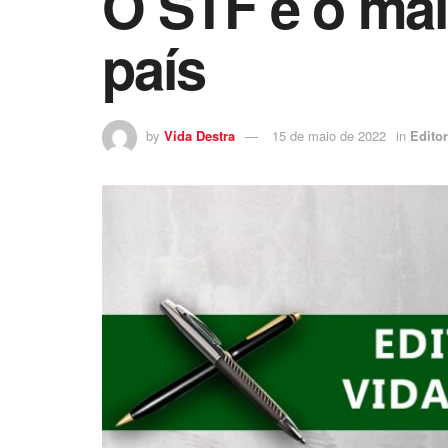
O STF é o mai
país
by
Vida Destra
15 de maio de 2022
in
Editor