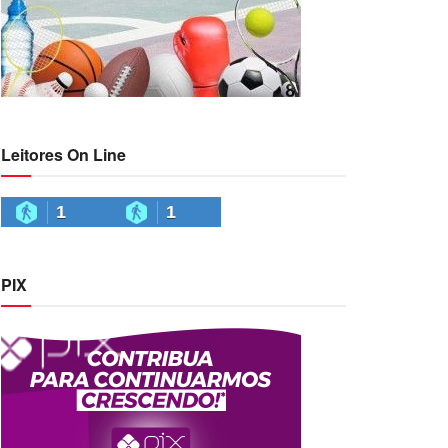
Leitores On Line
1
1
PIX