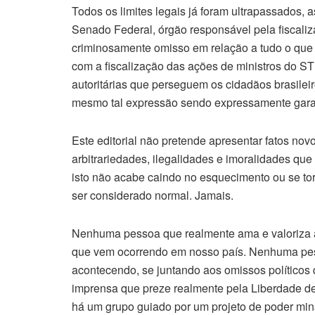
Todos os limites legais já foram ultrapassados, a
Senado Federal, órgão responsável pela fiscali
criminosamente omisso em relação a tudo o que
com a fiscalização das ações de ministros do S
autoritárias que perseguem os cidadãos brasilei
mesmo tal expressão sendo expressamente garan
Este editorial não pretende apresentar fatos nov
arbitrariedades, ilegalidades e imoralidades que
isto não acabe caindo no esquecimento ou se to
ser considerado normal. Jamais.
Nenhuma pessoa que realmente ama e valoriza a
que vem ocorrendo em nosso país. Nenhuma pess
acontecendo, se juntando aos omissos político
imprensa que preze realmente pela Liberdade de 
há um grupo guiado por um projeto de poder min