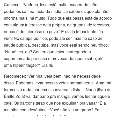
Comecei: “Verinha, isso está muito exagerado, não
podemos cair na lábia da mídia. Já sabemos que ela não
informa mais, há muito. Tudo que ela passa está de acordo
com algum interesse dela própria, de grupos, de terceiros,
nunca é de interesse do povo.” E ela já impaciente: “lá
vem! No campo político, pode até ser, mas no caso de
saúde pública, desculpe, mas você está sendo neurótico.”
“Neurótico, eu? Sou eu que estou carregando o
supermercado pra casa e provocando, quem sabe, até
uma hiperinflação?” Ela riu.
Recomecei: “Verinha, veja bem, não há necessidade
disso. Podemos levar nossas vidas normalmente. Amanhã
teremos a roda, podemos conversar, distrair. Naná (livro de
Émile Zola) vai dar pano pra manga, vamos fechar aquele
café. Os garçons terão que nos expulsar, pra variar.” Ela
me olha com desânimo: “Você não viu no grupo? Foi