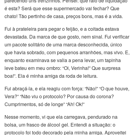
parecendo uns trenzinhos. Pensei: que raio de liquidação
é esta? Será que esse supermercado vai fechar? Que
chato! Tão pertinho de casa, preços bons, mas é a vida.
Fui à prateleira para pegar o feijão, e a coitada estava
devastada. Da marca de que gosto, nem sinal. Fui verificar
um pacote solitário de uma marca desconhecida, único
que havia sobrado, com pequenos arranhões, mas vivo. E,
enquanto examinava se valia a pena levar, um tapinha
leve bateu em meu ombro: “Oi, Verinha!” Que surpresa
boa!”. Ela é minha amiga da roda de leitura.
Fui abraçá-la, e ela reagiu com força: “Não!” “O que houve,
Vera?” “Não viu o protocolo? Por causa do corona?
Cumprimentos, só de longe” “Ah! Ok!”
Nesse momento, vi que ela carregava, pendurado na
bolsa, um frasco de álcool gel. Entendi a situação: o
protocolo foi todo decorado pela minha amiga. Aproveitei