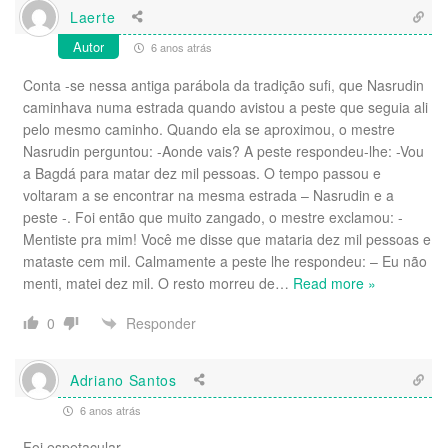
Laerte
Autor
6 anos atrás
Conta -se nessa antiga parábola da tradição sufi, que Nasrudin
caminhava numa estrada quando avistou a peste que seguia ali
pelo mesmo caminho. Quando ela se aproximou, o mestre
Nasrudin perguntou: -Aonde vais? A peste respondeu-lhe: -Vou
a Bagdá para matar dez mil pessoas. O tempo passou e
voltaram a se encontrar na mesma estrada – Nasrudin e a
peste -. Foi então que muito zangado, o mestre exclamou: -
Mentiste pra mim! Você me disse que mataria dez mil pessoas e
mataste cem mil. Calmamente a peste lhe respondeu: – Eu não
menti, matei dez mil. O resto morreu de
…
Read more »
Responder
0
Adriano Santos
6 anos atrás
Foi espetacular.