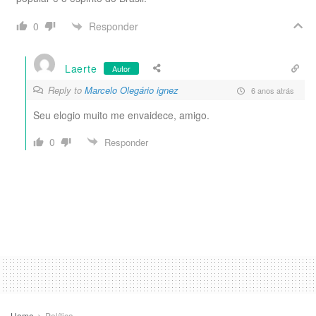
Responder
0
Laerte
Autor
Reply to
Marcelo Olegário ignez
6 anos atrás
Seu elogio muito me envaidece, amigo.
0
Responder
Home
Política