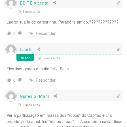
EDITE Vicente
6 anos atrás
Laerte sua fã de carteirinha. Parabéns amigo.?????????????
Responder
0
Laerte
Autor
6 anos atrás
Fico lisongeado e muito feliz, Edite.
Responder
0
Nunes S. Marli
6 anos atrás
Ver a participaçao em massa dos “robos” do Capitao e c/ o
proprio vindo a publico “matou a pau” … A esquerda caviar ficou