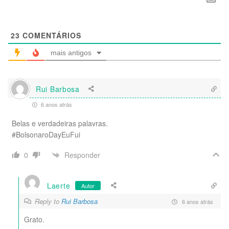
23
COMENTÁRIOS
mais antigos
Rui Barbosa
6 anos atrás
Belas e verdadeiras palavras.
#BolsonaroDayEuFui
Responder
0
Laerte
Autor
Reply to
Rui Barbosa
6 anos atrás
Grato.