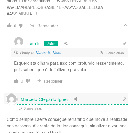
ainda + DESacreditada … #AVANTEPATRIOTAS
#AVEMARIAPELOBRASIL #BRAAAVO #ALLELLUIA
#ASSIMSEJA !!!
Responder
0
Laerte
Autor
Reply to
Nunes S. Marli
6 anos atrás
Esquerdista olham para isso com profundo ressentimento,
pois sabem que é definitivo e prá valer.
0
Responder
Marcelo Olegário ignez
6 anos atrás
Como sempre Laerte consegue retratar o que move a realidade
nas pessoas, diferente de tantos conseguiu sintetizar a vontade
popular e o espirito do Brasil.