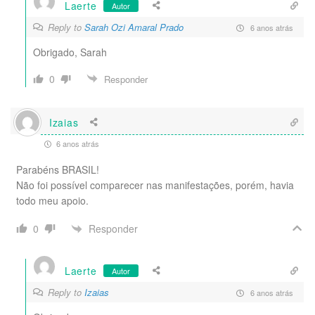
Laerte
Autor
Reply to
Sarah Ozi Amaral Prado
6 anos atrás
Obrigado, Sarah
0
Responder
Izaias
6 anos atrás
Parabéns BRASIL!
Não foi possível comparecer nas manifestações, porém, havia
todo meu apoio.
Responder
0
Laerte
Autor
Reply to
Izaias
6 anos atrás