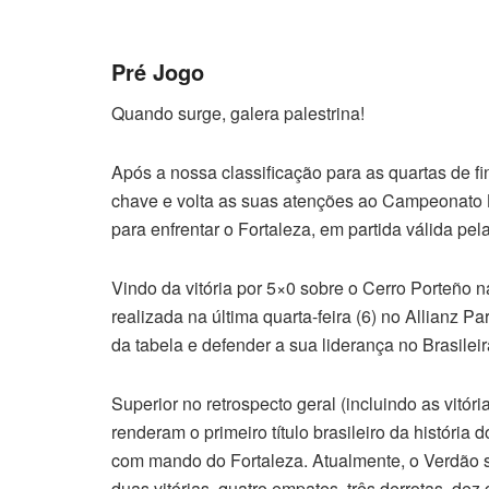
Pré Jogo
Quando surge, galera palestrina!
Após a nossa classificação para as quartas de fi
chave e volta as suas atenções ao Campeonato Br
para enfrentar o Fortaleza, em partida válida pe
Vindo da vitória por 5×0 sobre o Cerro Porteño na
realizada na última quarta-feira (6) no Allianz 
da tabela e defender a sua liderança no Brasileir
Superior no retrospecto geral (incluindo as vitóri
renderam o primeiro título brasileiro da história
com mando do Fortaleza. Atualmente, o Verdão s
duas vitórias, quatro empates, três derrotas, dez