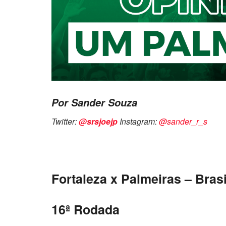
Por Sander Souza
Twitter:
@srsjoejp
Instagram:
@sander_r_s
Fortaleza x Palmeiras – Bras
16ª Rodada