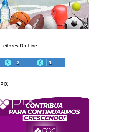
Leitores On Line
2
1
PIX