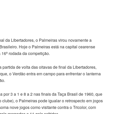
nal da Libertadores, o Palmeiras virou novamente a
asileiro. Hoje o Palmeiras está na capital cearense
la 16ª rodada da competição.
 partida de volta das oitavas de final da Libertadores,
Parque, o Verdão entra em campo para enfrentar o lanterna
ão.
as por 3 a 1 e 8 a 2 nas finais da Taça Brasil de 1960, que
 do clube), o Palmeiras pode igualar o retrospecto em jogos
oma nove jogos como visitante contra o Tricolor, com
 gols marcados e 11 gols sofridos.