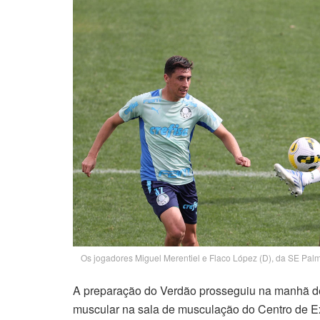
Os jogadores Miguel Merentiel e Flaco López (D), da SE Palm
A preparação do Verdão prosseguiu na manhã de
muscular na sala de musculação do Centro de E