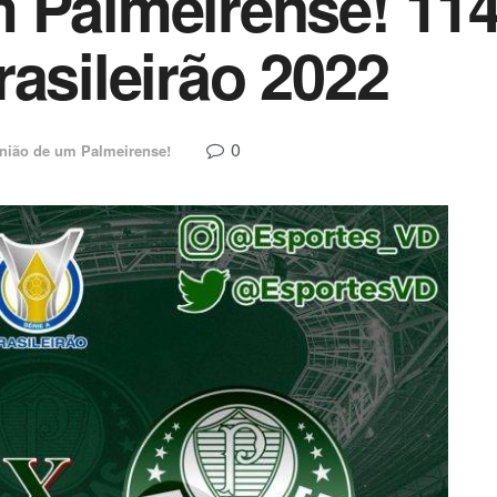
 Palmeirense! 114:
rasileirão 2022
0
nião de um Palmeirense!