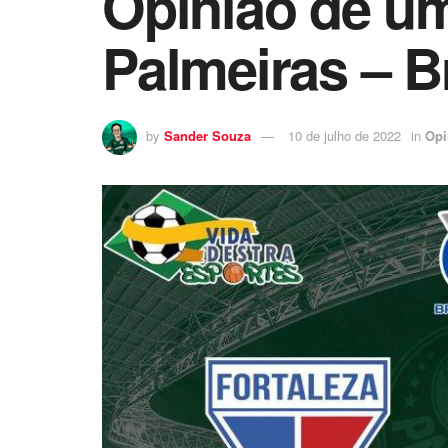
Opinião de um
Palmeiras – B
by
Sander Souza
10 de julho de 2022
in
Opi