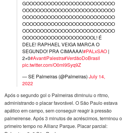
GOOOOOOOOOOOOOOOOOOOOOOOOO
OOOOOOOOOOOOOOOOOOOOOOOOOO
OOOOOOOOOOOOOOOOOOOOOOOOOO
OOOOOOOOOOOOOOOOOOOOOOOOOO
OOOOOOOOOOOOOOOOOOOOOOOOOO
OOOOOOOOOOOOOOOOOOOOL! É
DELE! RAPHAEL VEIGA MARCA O
SEGUNDO! PRA CIMAAAA!
#PALxSAO
|
2×0
#AvantiPalestra
#VerdãoDoBrasil
pic.twitter.com/O0ml9Syq9Z
— SE Palmeiras (@Palmeiras)
July 14,
2022
Após o segundo gol o Palmeiras diminuiu o ritmo,
administrando o placar favorável. O São Paulo estava
apático em campo, sem conseguir reagir à pressão
palmeirense. Após 3 minutos de acréscimos, terminou o
primeiro tempo no Allianz Parque. Placar parcial: