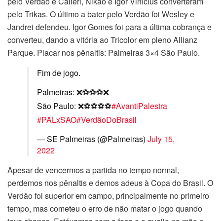
pelo Verdão e Calleri, Nikão e Igor Vinícius converteram
pelo Trikas. O último a bater pelo Verdão foi Wesley e
Jandrei defendeu. Igor Gomes foi para a última cobrança e
converteu, dando a vitória ao Tricolor em pleno Allianz
Parque. Placar nos pênaltis: Palmeiras 3×4 São Paulo.
Fim de jogo.
Palmeiras: ❌⚽️⚽️⚽️❌
São Paulo: ❌⚽️⚽️⚽️⚽️
#AvantiPalestra
#PALxSAO
#VerdãoDoBrasil
— SE Palmeiras (@Palmeiras)
July 15,
2022
Apesar de vencermos a partida no tempo normal,
perdemos nos pênaltis e demos adeus à Copa do Brasil. O
Verdão foi superior em campo, principalmente no primeiro
tempo, mas cometeu o erro de não matar o jogo quando