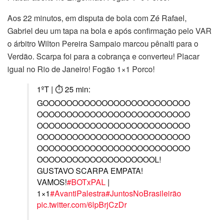
Aos 22 minutos, em disputa de bola com Zé Rafael,
Gabriel deu um tapa na bola e após confirmação pelo VAR
o árbitro Wilton Pereira Sampaio marcou pênalti para o
Verdão. Scarpa foi para a cobrança e converteu! Placar
igual no Rio de Janeiro! Fogão 1×1 Porco!
1ºT | ⏱ 25 min:
GOOOOOOOOOOOOOOOOOOOOOOOOO
OOOOOOOOOOOOOOOOOOOOOOOOOO
OOOOOOOOOOOOOOOOOOOOOOOOOO
OOOOOOOOOOOOOOOOOOOOOOOOOO
OOOOOOOOOOOOOOOOOOOOOOOOOO
OOOOOOOOOOOOOOOOOOOOL!
GUSTAVO SCARPA EMPATA!
VAMOS!
#BOTxPAL
|
1×1
#AvantiPalestra
#JuntosNoBrasileirão
pic.twitter.com/6lpBrjCzDr