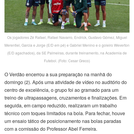
Os jogadores Zé Rafael, Rafael Navarro, Endrick, Gustavo Gómez, Miguel
Merentiel, Garcia e Jorge (E/D em pé) e Gabriel Menino e o goleiro Weverton
(E/D agachados), da SE Palmeiras, durante treinamento, na Academia de
Futebol. (Foto: Cesar Greco)
O Verdão encerrou a sua preparação na manhã do
domingo (2). Após uma atividade de vídeo no auditório do
centro de excelência, o grupo foi ao gramado para um
treino de ultrapassagens, cruzamentos e finalizações. Em
seguida, em campo reduzido, realizaram um trabalho
técnico com toques limitados na bola. Para fechar, houve
um ensaio tático de posicionamento nas bolas paradas
com a comissão do Professor Abel Ferreira.