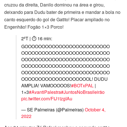
cruzou da direita, Danilo dominou na área e girou,
deixando para Dudu bater de primeira e mandar a bola no
canto esquerdo do gol de Gatito! Placar ampliado no
Engenhão! Fogão 1×3 Porco!
2ºT | ⏱ 16 min:
GOOOOOOOOOOOOOOOOOOOOOOOOO
OOOOOOOOOOOOOOOOOOOOOOOOOO
OOOOOOOOOOOOOOOOOOOOOOOOOO
OOOOOOOOOOOOOOOOOOOOOOOOOO
OOOOOOOOOOOOOOOOOOOOOOOOOO
OOOOOOOOOOOOOOOOOOOOL! DUDU
AMPLIA! VAMOOOOOS!
#BOTxPAL
|
1×3
#AvantiPalestra
#JuntosNoBrasileirão
pic.twitter.com/FtJ1tzgIAu
— SE Palmeiras (@Palmeiras)
October 4,
2022