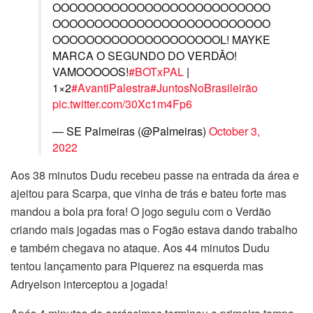
OOOOOOOOOOOOOOOOOOOOOOOOOO
OOOOOOOOOOOOOOOOOOOOOOOOOO
OOOOOOOOOOOOOOOOOOOOL! MAYKE
MARCA O SEGUNDO DO VERDÃO!
VAMOOOOOS!
#BOTxPAL
|
1×2
#AvantiPalestra
#JuntosNoBrasileirão
pic.twitter.com/30Xc1m4Fp6
— SE Palmeiras (@Palmeiras)
October 3,
2022
Aos 38 minutos Dudu recebeu passe na entrada da área e
ajeitou para Scarpa, que vinha de trás e bateu forte mas
mandou a bola pra fora! O jogo seguiu com o Verdão
criando mais jogadas mas o Fogão estava dando trabalho
e também chegava no ataque. Aos 44 minutos Dudu
tentou lançamento para Piquerez na esquerda mas
Adryelson interceptou a jogada!