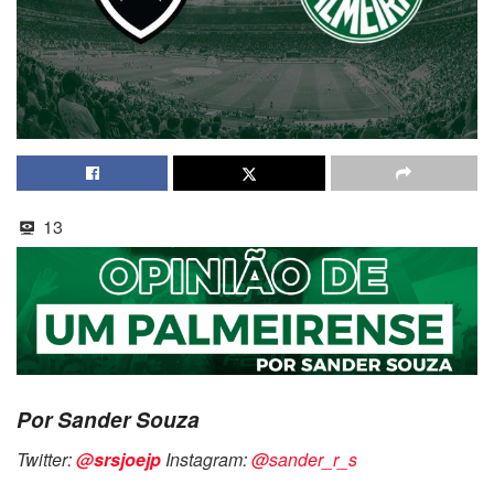
13
Por Sander Souza
Twitter:
@srsjoejp
Instagram:
@sander_r_s