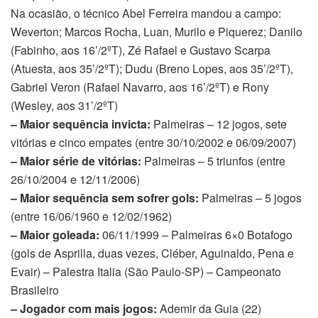
Na ocasião, o técnico Abel Ferreira mandou a campo:
Weverton; Marcos Rocha, Luan, Murilo e Piquerez; Danilo
(Fabinho, aos 16’/2ºT), Zé Rafael e Gustavo Scarpa
(Atuesta, aos 35’/2ºT); Dudu (Breno Lopes, aos 35’/2ºT),
Gabriel Veron (Rafael Navarro, aos 16’/2ºT) e Rony
(Wesley, aos 31’/2ºT)
– Maior sequência invicta:
Palmeiras – 12 jogos, sete
vitórias e cinco empates (entre 30/10/2002 e 06/09/2007)
– Maior série de vitórias:
Palmeiras – 5 triunfos (entre
26/10/2004 e 12/11/2006)
– Maior sequência sem sofrer gols:
Palmeiras – 5 jogos
(entre 16/06/1960 e 12/02/1962)
– Maior goleada:
06/11/1999 – Palmeiras 6×0 Botafogo
(gols de Asprilla, duas vezes, Cléber, Aguinaldo, Pena e
Evair) – Palestra Italia (São Paulo-SP) – Campeonato
Brasileiro
– Jogador com mais jogos:
Ademir da Guia (22)