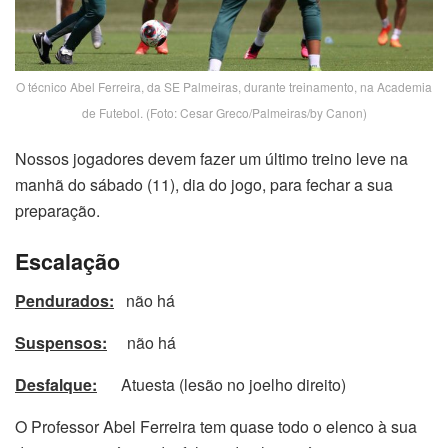
O técnico Abel Ferreira, da SE Palmeiras, durante treinamento, na Academia
de Futebol. (Foto: Cesar Greco/Palmeiras/by Canon)
Nossos jogadores devem fazer um último treino leve na
manhã do sábado (11), dia do jogo, para fechar a sua
preparação.
Escalação
Pendurados:
não há
Suspensos:
não há
Desfalque:
Atuesta (lesão no joelho direito)
O Professor Abel Ferreira tem quase todo o elenco à sua