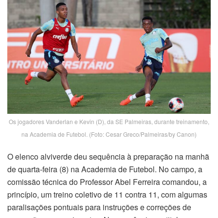
Os jogadores Vanderlan e Kevin (D), da SE Palmeiras, durante treinamento,
na Academia de Futebol. (Foto: Cesar Greco/Palmeiras/by Canon)
O elenco alviverde deu sequência à preparação na manhã
de quarta-feira (8) na Academia de Futebol. No campo, a
comissão técnica do Professor Abel Ferreira comandou, a
princípio, um treino coletivo de 11 contra 11, com algumas
paralisações pontuais para instruções e correções de