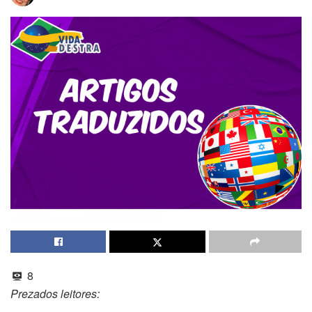
8
Prezados leitores: