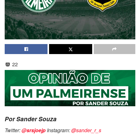
22
Por Sander Souza
Twitter:
@srsjoejp
Instagram:
@sander_r_s