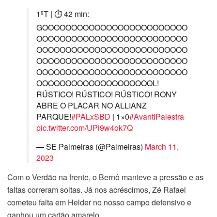
1ºT | ⏱ 42 min:
GOOOOOOOOOOOOOOOOOOOOOOOOO
OOOOOOOOOOOOOOOOOOOOOOOOOO
OOOOOOOOOOOOOOOOOOOOOOOOOO
OOOOOOOOOOOOOOOOOOOOOOOOOO
OOOOOOOOOOOOOOOOOOOOOOOOOO
OOOOOOOOOOOOOOOOOOOOL!
RÚSTICO! RÚSTICO! RÚSTICO! RONY
ABRE O PLACAR NO ALLIANZ
PARQUE!
#PALxSBD
| 1×0
#AvantiPalestra
pic.twitter.com/UPi9w4ok7Q
— SE Palmeiras (@Palmeiras)
March 11,
2023
Com o Verdão na frente, o Bernô manteve a pressão e as
faltas correram soltas. Já nos acréscimos, Zé Rafael
cometeu falta em Helder no nosso campo defensivo e
ganhou um cartão amarelo.