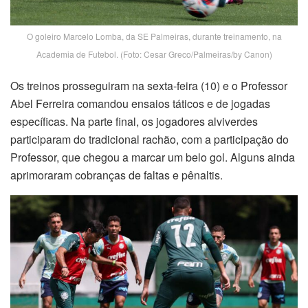
O goleiro Marcelo Lomba, da SE Palmeiras, durante treinamento, na
Academia de Futebol. (Foto: Cesar Greco/Palmeiras/by Canon)
Os treinos prosseguiram na sexta-feira (10) e o Professor
Abel Ferreira comandou ensaios táticos e de jogadas
específicas. Na parte final, os jogadores alviverdes
participaram do tradicional rachão, com a participação do
Professor, que chegou a marcar um belo gol. Alguns ainda
aprimoraram cobranças de faltas e pênaltis.