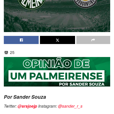
25
Por Sander Souza
Twitter:
@srsjoejp
Instagram:
@sander_r_s