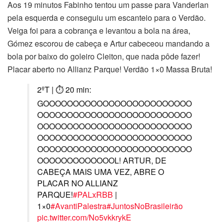
Aos 19 minutos Fabinho tentou um passe para Vanderlan
pela esquerda e conseguiu um escanteio para o Verdão.
Veiga foi para a cobrança e levantou a bola na área,
Gómez escorou de cabeça e Artur cabeceou mandando a
bola por baixo do goleiro Cleiton, que nada pôde fazer!
Placar aberto no Allianz Parque! Verdão 1×0 Massa Bruta!
2ºT | ⏱ 20 min:
GOOOOOOOOOOOOOOOOOOOOOOOOO
OOOOOOOOOOOOOOOOOOOOOOOOOO
OOOOOOOOOOOOOOOOOOOOOOOOOO
OOOOOOOOOOOOOOOOOOOOOOOOOO
OOOOOOOOOOOOOOOOOOOOOOOOOO
OOOOOOOOOOOOOL! ARTUR, DE
CABEÇA MAIS UMA VEZ, ABRE O
PLACAR NO ALLIANZ
PARQUE!
#PALxRBB
|
1×0
#AvantiPalestra
#JuntosNoBrasileirão
pic.twitter.com/No5vkkrykE