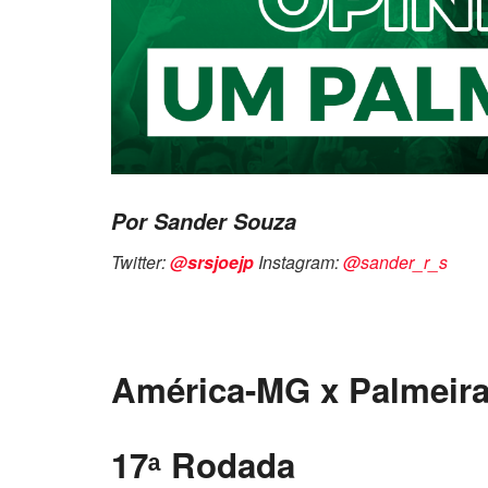
Por Sander Souza
Twitter:
@srsjoejp
Instagram:
@sander_r_s
América-MG x Palmeiras
17ᵃ Rodada