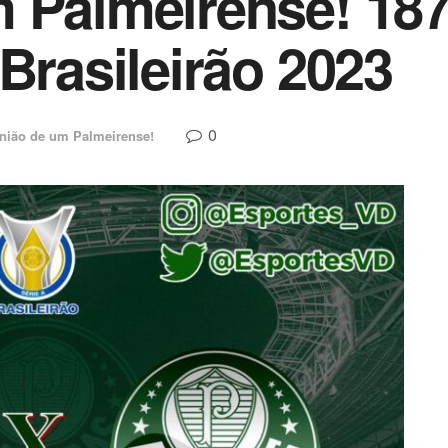
m Palmeirense! 18
Brasileirão 2023
0
nião de um Palmeirense!