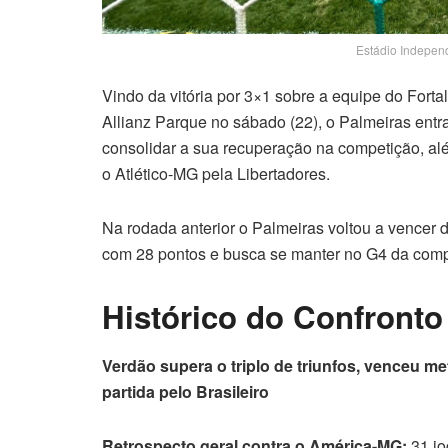
Estádio Indepen
Vindo da vitória por 3×1 sobre a equipe do Forta
Allianz Parque no sábado (22), o Palmeiras entr
consolidar a sua recuperação na competição, al
o Atlético-MG pela Libertadores.
Na rodada anterior o Palmeiras voltou a vencer d
com 28 pontos e busca se manter no G4 da comp
Histórico do Confronto
Verdão supera o triplo de triunfos, venceu m
partida pelo Brasileiro
Retrospecto geral contra o América-MG:
31 jo