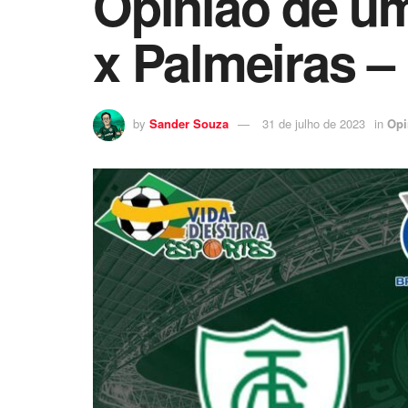
Opinião de u
x Palmeiras – 
by
Sander Souza
31 de julho de 2023
in
Opi