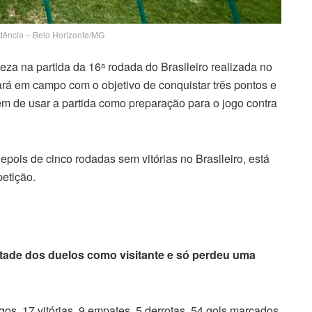
dência – Belo Horizonte/MG
leza na partida da 16ᵃ rodada do Brasileiro realizada no
ará em campo com o objetivo de conquistar três pontos e
ém de usar a partida como preparação para o jogo contra
epois de cinco rodadas sem vitórias no Brasileiro, está
etição.
etade dos duelos como visitante e só perdeu uma
gos, 17 vitórias, 9 empates, 5 derrotas, 54 gols marcados