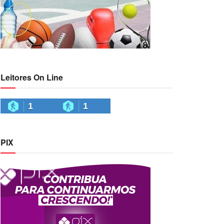
Leitores On Line
1
1
PIX