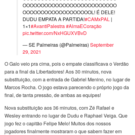
OOOOOOOOOOOOOOOOOOOOOOOOOO
OOOOOOOOOOOOOOOOOOOL! É DELE!
DUDU EMPATA A PARTIDA!
#CAMxPAL
|
1×1
#AvantiPalestra
#AlmaECoração
pic.twitter.com/NxHGUXVBvD
— SE Palmeiras (@Palmeiras)
September
29, 2021
O Galo veio pra cima, pois o empate classificava o Verdão
para a final da Libertadores! Aos 30 minutos, nova
substituição, com a entrada de Gabriel Menino, no lugar de
Marcos Rocha. O jogo estava parecendo o próprio jogo da
final, de tanta pressão, de ambas as equipes!
Nova substituição aos 36 minutos, com Zé Rafael e
Wesley entrando no lugar de Dudu e Raphael Veiga. Que
jogo fez o capitão Felipe Melo! Muitos dos nossos
jogadores finalmente mostraram o que sabem fazer em