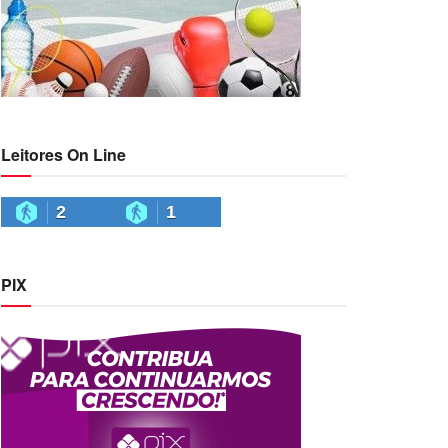
Leitores On Line
2
1
PIX