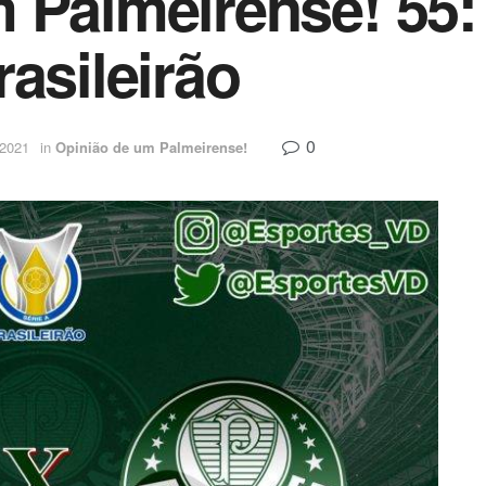
 Palmeirense! 55:
asileirão
0
 2021
in
Opinião de um Palmeirense!