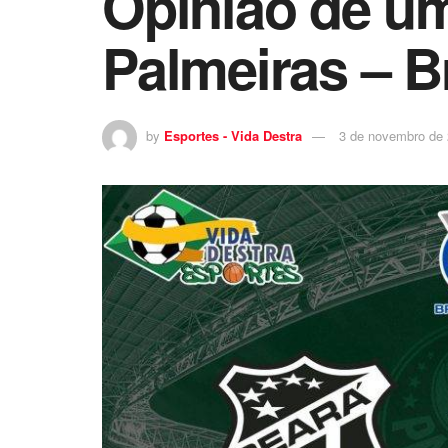
Opinião de um
Palmeiras – Br
by
Esportes - Vida Destra
3 de novembro de