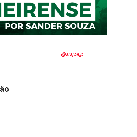
 Souza
@srsjoejp
rão