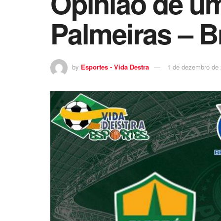
Opinião de um
Palmeiras – Br
by
Esportes - Vida Destra
1 de dezembro de