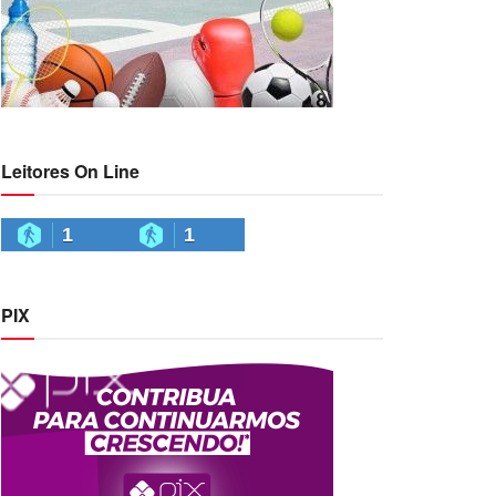
Leitores On Line
1
1
PIX