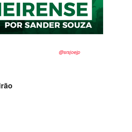
 Souza
@srsjoejp
irão