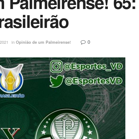
 Palmeirense! 65:
asileirão
0
 2021
in
Opinião de um Palmeirense!