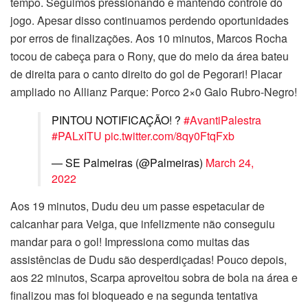
tempo. Seguimos pressionando e mantendo controle do
jogo. Apesar disso continuamos perdendo oportunidades
por erros de finalizações. Aos 10 minutos, Marcos Rocha
tocou de cabeça para o Rony, que do meio da área bateu
de direita para o canto direito do gol de Pegorari! Placar
ampliado no Allianz Parque: Porco 2×0 Galo Rubro-Negro!
PINTOU NOTIFICAÇÃO! ?
#AvantiPalestra
#PALxITU
pic.twitter.com/8qy0FtqFxb
— SE Palmeiras (@Palmeiras)
March 24,
2022
Aos 19 minutos, Dudu deu um passe espetacular de
calcanhar para Veiga, que infelizmente não conseguiu
mandar para o gol! Impressiona como muitas das
assistências de Dudu são desperdiçadas! Pouco depois,
aos 22 minutos, Scarpa aproveitou sobra de bola na área e
finalizou mas foi bloqueado e na segunda tentativa