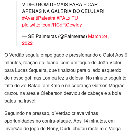
VÍDEO BOM DEMAIS PARA FICAR
APENAS NA GALERIA DO CELULAR!
#AvantiPalestra
#PALxITU
pic.twitter.com/RCdRCewlqy
— SE Palmeiras (@Palmeiras)
March 24,
2022
O Verdão seguiu empolgado e pressionando o Galo! Aos 6
minutos, reação do Ituano, com um toque de João Victor
para Lucas Siqueira, que finalizou para o lado esquerdo
do nosso gol mas Lomba fez a defesa! No minuto seguinte,
falta de Zé Rafael em Kaio e na cobrança Gerson Magrão
cruzou na área e Cleberson desviou de cabeça e a bola
bateu na trave!
Seguindo na pressão, o Verdão criava várias
oportunidades no contra-ataque. Aos 14 minutos, em
inversão de jogo de Rony, Dudu chutou rasteiro e Veiga