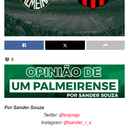
8
Por Sander Souza
Twitter:
@srsjoejp
Instagram:
@sander_r_s