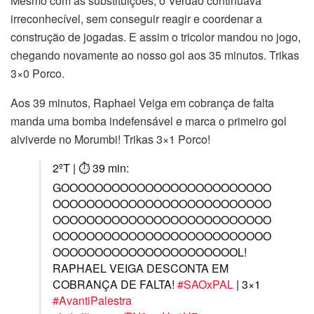
Mesmo com as substituições, o Verdão continuava
irreconhecível, sem conseguir reagir e coordenar a
construção de jogadas. E assim o tricolor mandou no jogo,
chegando novamente ao nosso gol aos 35 minutos. Trikas
3×0 Porco.
Aos 39 minutos, Raphael Veiga em cobrança de falta
manda uma bomba indefensável e marca o primeiro gol
alviverde no Morumbi! Trikas 3×1 Porco!
2ºT | ⏱ 39 min:
GOOOOOOOOOOOOOOOOOOOOOOOOO
OOOOOOOOOOOOOOOOOOOOOOOOOO
OOOOOOOOOOOOOOOOOOOOOOOOOO
OOOOOOOOOOOOOOOOOOOOOOOOOO
OOOOOOOOOOOOOOOOOOOOOOL!
RAPHAEL VEIGA DESCONTA EM
COBRANÇA DE FALTA!
#SAOxPAL
| 3×1
#AvantiPalestra