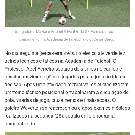
Os jogadores Mayke e Gabriel Silva (D), da SE Palmeiras, durante
treinamento, na Academia de Futebol. (Foto: Cesar Greco)
No dia seguinte (terça-feira 29/03) o elenco alviverde fez
treinos técnicos e táticos na Academia de Futebol. O
Professor Abel Ferreira separou dois times no campo e
ensaiou movimentações e jogadas para o jogo de ida da
decisão. Após uma atividade recreativa, os atletas fizeram
um treino técnico posicional e trabalharam a circulação de
bola, viradas de jogo, cruzamentos e finalizações. O
goleiro Weverton se reapresentou e após exames médicos
realizados na segunda (28), seguiu um cronograma
personalizado.