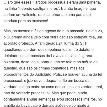
Claro que esses 7 artigos processuais eram uma pilhéria,
na linha “ridendo castigat mores”. Eu não imaginei que
seriam um vaticínio, que se tornariam uma pauta de
conduta para os ministros!
Mas, no mesmo mês de agosto do ano passado, no dia 29,
o Supremo ainda veio com outra decisão estapafúrdia, um
acórdão grotesco. A famigerada 2ª Turma do STF
questionou a ordem dos depoimentos, entre delator e
delatado, nos processos da Lava Jato. Uma filigrana
bizantina, desonesta, porque não se refere ao mérito da
questão, que são os crimes cometidos, mas aos
procedimentos do Judiciário! Pois, se houver lacuna da lei
processual, o juiz deve adequar o rito em busca da
verdade, e digo mais: no caso dos crimes, da verdade real,
não da verdade processual. Mas que pode, ainda,
contaminar e anular sentenças e/ou processos inteiros, no
âmbito da Lava Jato e demais ações de combate à