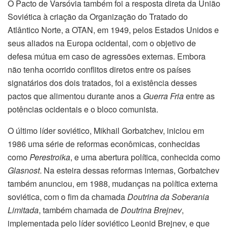
O Pacto de Varsóvia também foi a resposta direta da União
Soviética à criação da Organização do Tratado do
Atlântico Norte, a OTAN, em 1949, pelos Estados Unidos e
seus aliados na Europa ocidental, com o objetivo de
defesa mútua em caso de agressões externas. Embora
não tenha ocorrido conflitos diretos entre os países
signatários dos dois tratados, foi a existência desses
pactos que alimentou durante anos a
Guerra Fria
entre as
potências ocidentais e o bloco comunista.
O último líder soviético, Mikhail Gorbatchev, iniciou em
1986 uma série de reformas econômicas, conhecidas
como
Perestroika
, e uma abertura política, conhecida como
Glasnost
. Na esteira dessas reformas internas, Gorbatchev
também anunciou, em 1988, mudanças na política externa
soviética, com o fim da chamada
Doutrina da Soberania
Limitada
, também chamada de
Doutrina Brejnev
,
implementada pelo líder soviético Leonid Brejnev, e que