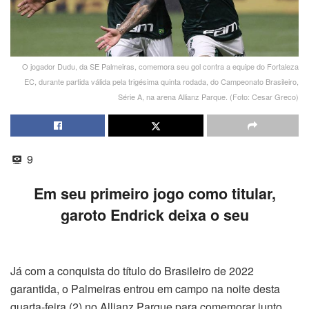
O jogador Dudu, da SE Palmeiras, comemora seu gol contra a equipe do Fortaleza
EC, durante partida válida pela trigésima quinta rodada, do Campeonato Brasileiro,
Série A, na arena Allianz Parque. (Foto: Cesar Greco)
9
Em seu primeiro jogo como titular,
garoto Endrick deixa o seu
Já com a conquista do título do Brasileiro de 2022
garantida, o Palmeiras entrou em campo na noite desta
quarta-feira (2) no Allianz Parque para comemorar junto