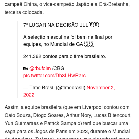
campeã China, o vice-campeão Japão e a Grã-Bretanha,
terceira colocada.
7° LUGAR NA DECISÃO 🤸🏻‍♂️🇧🇷
A seleção masculina foi bem na final por
equipes, no Mundial de GA 🇬🇧
241.362 pontos para o time brasileiro.
📸
@rbufolin
/CBG
pic.twitter.com/Db8LHwRarc
— Time Brasil (@timebrasil)
November 2,
2022
Assim, a equipe brasileira (que em Liverpool contou com
Caio Souza, Diogo Soares, Arthur Nory, Lucas Bitencourt,
Yuri Guimarães e Patrick Sampaio) terá que buscar uma
vaga para os Jogos de Paris em 2023, durante o Mundial