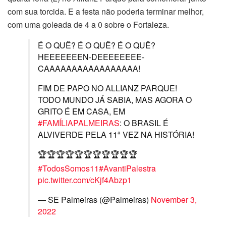
com sua torcida. E a festa não poderia terminar melhor,
com uma goleada de 4 a 0 sobre o Fortaleza.
É O QUÊ? É O QUÊ? É O QUÊ?
HEEEEEEEN-DEEEEEEEE-
CAAAAAAAAAAAAAAAAA!
FIM DE PAPO NO ALLIANZ PARQUE!
TODO MUNDO JÁ SABIA, MAS AGORA O
GRITO É EM CASA, EM
#FAMÍLIAPALMEIRAS
: O BRASIL É
ALVIVERDE PELA 11ª VEZ NA HISTÓRIA!
🏆🏆🏆🏆🏆🏆🏆🏆🏆🏆🏆
#TodosSomos11
#AvantiPalestra
pic.twitter.com/cKjf4Abzp1
— SE Palmeiras (@Palmeiras)
November 3,
2022